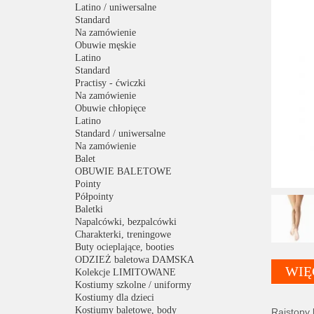
Latino / uniwersalne
Standard
Na zamówienie
Obuwie męskie
Latino
Standard
Practisy - ćwiczki
Na zamówienie
Obuwie chłopięce
Latino
Standard / uniwersalne
Na zamówienie
Balet
OBUWIE BALETOWE
Pointy
Półpointy
Baletki
Napalcówki, bezpalcówki
Charakterki, treningowe
Buty ocieplające, booties
ODZIEŻ baletowa DAMSKA
WIĘ
Kolekcje LIMITOWANE
Kostiumy szkolne / uniformy
Kostiumy dla dzieci
Kostiumy baletowe, body
Rajstopy 