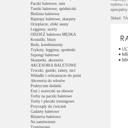
Paczki baletowe, tutu
nylonu i 
Tuniki baletowe, spódniczki
specjalny
Bielizna baletowa
Skład: T
Rajstopy baletowe, skarpety
Ocieplacze, efekt sauny
Legginsy, szorty
ODZIEŻ baletowa MĘSKA
Koszulki, bluzy
Body, kombinezony
Trykoty, legginsy, spodenki
Szpongi baletowe
Skarpetki, akcesoria
AKCESORIA BALETOWE
Troczki, gumki, taśmy, nici
Wkładki i ochraniacze do point
Akcesoria do włosów
Praktyczne dodatki
Etui i woreczki na obuwie
Torby na paczki baletowe
Torby i plecaki treningowe
Przyrządy do ćwiczeń
Gadżety baletowe
Biżuteria baletowa
Na zamówienie
Treningowe