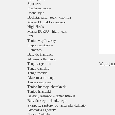
Sportowe
Practisy/ćwiczki
Różne style
Bachata, salsa, zouk, kizomba
Marka FUEGO - sneakery
High Heels
Marka BURJU - high heels
Jazz
Taniec współczesny
Step amerykański
Flamenco
Buty do flamenco
Akcesoria flamenco
Więcej o
Tango argentino
Tango damskie
Tango męskie
Akcesoria do tanga
Tańce swingowe
Taniec ludowy, charakterki
Taniec irlandzki
Baletki, reelówki - taniec miękki
Buty do stepu irlandzkiego
Skarpety, rajstopy do tańca irlandzkiego
Akcesoria i gadżety
Na zamówienie