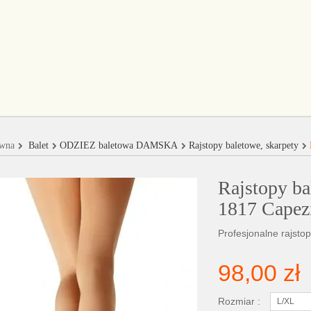
ówna
Balet
ODZIEŻ baletowa DAMSKA
Rajstopy baletowe, skarpety
Rajstopy ba
1817 Capez
Profesjonalne rajsto
98,00 zł
Rozmiar :
L/XL