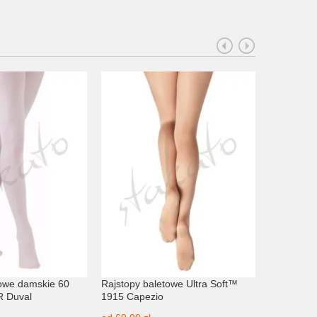
towe damskie 60
Rajstopy baletowe Ultra Soft™
Profesjona
 Duval
1915 Capezio
dziurką...