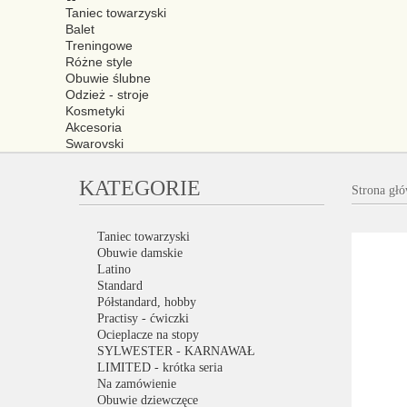
Taniec towarzyski
Balet
Treningowe
Różne style
Obuwie ślubne
Odzież - stroje
Kosmetyki
Akcesoria
Swarovski
KATEGORIE
Strona gł
Taniec towarzyski
Obuwie damskie
Latino
Standard
Półstandard, hobby
Practisy - ćwiczki
Ocieplacze na stopy
SYLWESTER - KARNAWAŁ
LIMITED - krótka seria
Na zamówienie
Obuwie dziewczęce