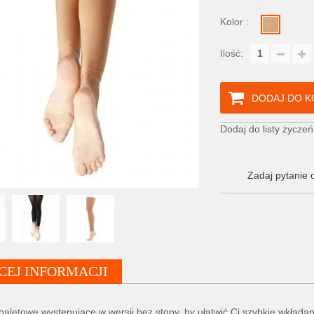
Kolor :
Ilość:
DODAJ DO K
Dodaj do listy życzeń
Zadaj pytanie 
CEJ INFORMACJI
baletowe występujące w wersji bez stopy, by ułatwić Ci szybkie wkłada