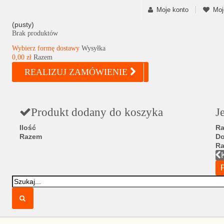
Moje konto
Moj
(pusty)
Brak produktów
Wybierz formę dostawy
Wysyłka
0,00 zł
Razem
REALIZUJ ZAMÓWIENIE
Produkt dodany do koszyka
J
Ilość
Ra
Razem
D
R