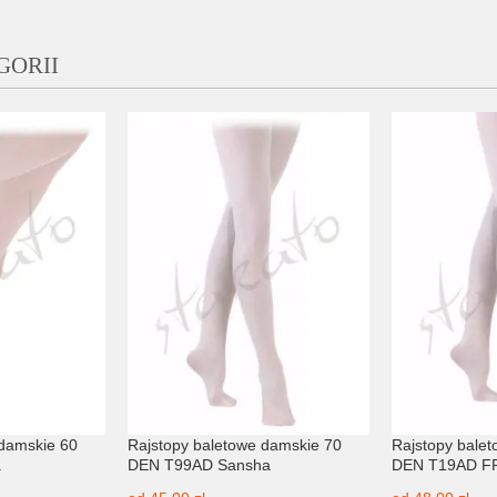
GORII
 damskie 60
Rajstopy baletowe damskie 70
Rajstopy bale
.
DEN T99AD Sansha
DEN T19AD FR