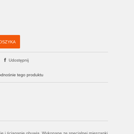
OSZYKA
Udostępnij
odnośnie tego produktu
nie i ściąganie obuwia. Wykonane ze specjalnej mieszanki