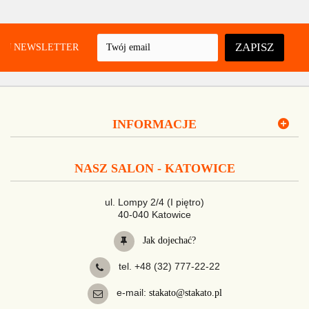
ZAPISZ
UJ NEWSLETTER
INFORMACJE
NASZ SALON - KATOWICE
ul. Lompy 2/4 (I piętro)
40-040 Katowice
Jak dojechać?
tel. +48 (32) 777-22-22
e-mail:
stakato@stakato.pl