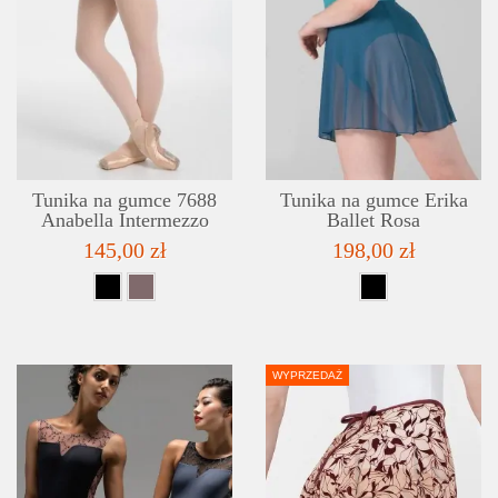
SZCZEGÓŁY
LISTA ŻYCZEŃ
Tunika na gumce 7688
Tunika na gumce Erika
Anabella Intermezzo
Ballet Rosa
145,00 zł
198,00 zł
WYPRZEDAŻ