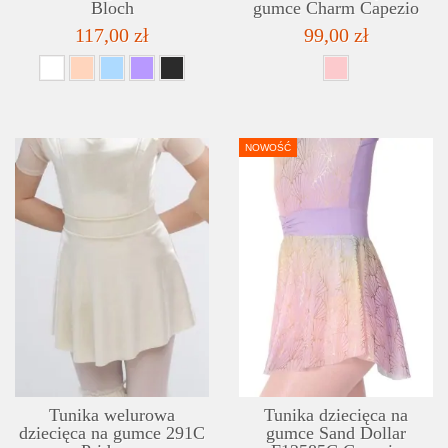
Bloch
gumce Charm Capezio
117,00 zł
99,00 zł
NOWOŚĆ
SZCZEGÓŁY
LISTA ŻYCZEŃ
Tunika welurowa
Tunika dziecięca na
dziecięca na gumce 291C
gumce Sand Dollar