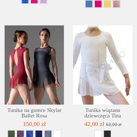
SZCZEGÓŁY
LISTA ŻYCZEŃ
Tunika na gumce Skylar
Tunika wiązana
Ballet Rosa
dziewczęca Tina
150,00 zł
42,00 zł
52,00 zł