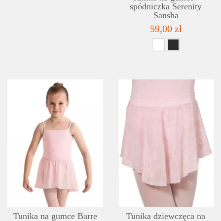
spódniczka Serenity
Sansha
59,00 zł
SZCZEGÓŁY
LISTA ŻYCZEŃ
Tunika na gumce Barre
Tunika dziewczęca na