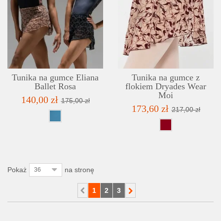
SZCZEGÓŁY
LISTA ŻYCZEŃ
Tunika na gumce Eliana
Tunika na gumce z
Ballet Rosa
flokiem Dryades Wear
Moi
140,00 zł
175,00 zł
173,60 zł
217,00 zł
Pokaż
na stronę
36
1
2
3