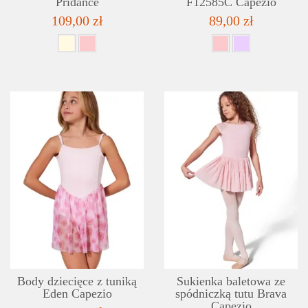
Pridance
F12585C Capezio
109,00 zł
89,00 zł
SZCZEGÓŁY
LISTA ŻYCZEŃ
Body dziecięce z tuniką
Sukienka baletowa ze
Eden Capezio
spódniczką tutu Brava
Capezio