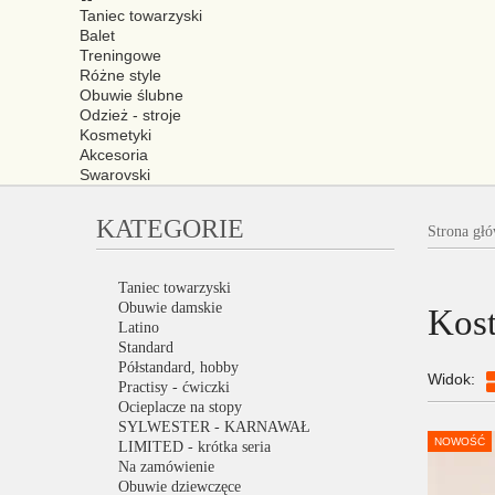
Taniec towarzyski
Balet
Treningowe
Różne style
Obuwie ślubne
Odzież - stroje
Kosmetyki
Akcesoria
Swarovski
KATEGORIE
Strona gł
Taniec towarzyski
Obuwie damskie
Kost
Latino
Standard
Półstandard, hobby
Widok:
Practisy - ćwiczki
Ocieplacze na stopy
SYLWESTER - KARNAWAŁ
NOWOŚĆ
LIMITED - krótka seria
Na zamówienie
Obuwie dziewczęce