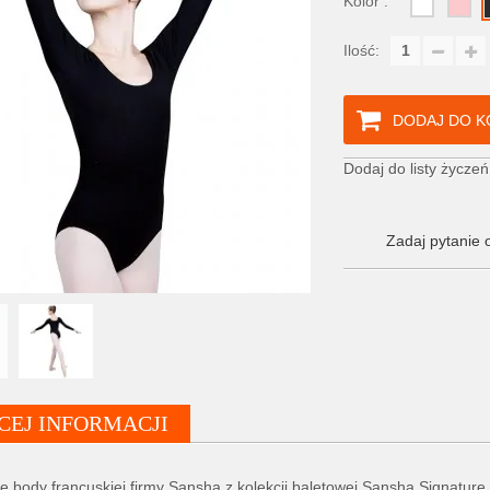
Kolor :
Ilość:
DODAJ DO K
Dodaj do listy życzeń
Zadaj pytanie 
CEJ INFORMACJI
e body francuskiej firmy Sansha z kolekcji baletowej Sansha Signatur