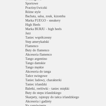
Sportowe
Practisy/ćwiczki
Różne style
Bachata, salsa, zouk, kizomba
Marka FUEGO - sneakery
High Heels
Marka BURJU - high heels
Jazz
Taniec współczesny
Step amerykański
Flamenco
Buty do flamenco
Akcesoria flamenco
Tango argentino
Tango damskie
Tango męskie
Akcesoria do tanga
Tańce swingowe
Taniec ludowy, charakterki
Taniec irlandzki
Baletki, reelówki - taniec miękki
Buty do stepu irlandzkiego
Skarpety, rajstopy do tańca irlandzkiego
Akcesoria i gadżety
Na zamówienie