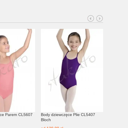
ęce Parem CL5607
Body dziewczęce Plie CL5407
Body dzie
Bloch
CL5605 Bl