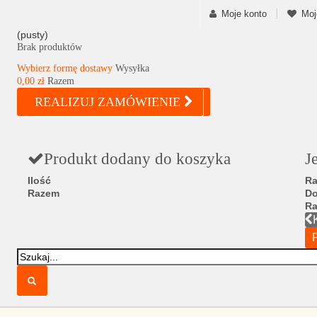
Moje konto
Moj
(pusty)
Brak produktów
Wybierz formę dostawy
Wysyłka
0,00 zł
Razem
REALIZUJ ZAMÓWIENIE
Produkt dodany do koszyka
J
Ilość
Ra
Razem
D
R