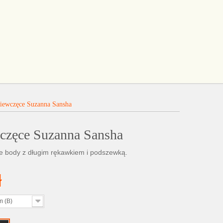
iewczęce Suzanna Sansha
częce Suzanna Sansha
e body z długim rękawkiem i podszewką.
ł
m (B)