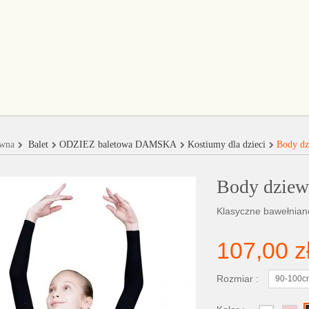
ówna
Balet
ODZIEŻ baletowa DAMSKA
Kostiumy dla dzieci
Body dz
Body dziew
Klasyczne bawełnian
107,00 z
Rozmiar :
90-100c