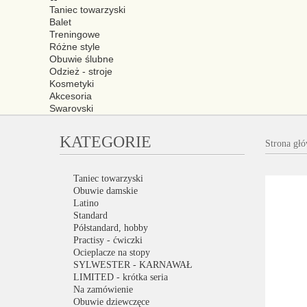
Taniec towarzyski
Balet
Treningowe
Różne style
Obuwie ślubne
Odzież - stroje
Kosmetyki
Akcesoria
Swarovski
KATEGORIE
Strona gł
Taniec towarzyski
Obuwie damskie
Latino
Standard
Półstandard, hobby
Practisy - ćwiczki
Ocieplacze na stopy
SYLWESTER - KARNAWAŁ
LIMITED - krótka seria
Na zamówienie
Obuwie dziewczęce