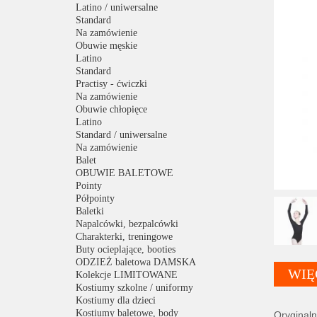
Latino / uniwersalne
Standard
Na zamówienie
Obuwie męskie
Latino
Standard
Practisy - ćwiczki
Na zamówienie
Obuwie chłopięce
Latino
Standard / uniwersalne
Na zamówienie
Balet
OBUWIE BALETOWE
Pointy
Półpointy
Baletki
Napalcówki, bezpalcówki
Charakterki, treningowe
Buty ocieplające, booties
ODZIEŻ baletowa DAMSKA
WIĘ
Kolekcje LIMITOWANE
Kostiumy szkolne / uniformy
Kostiumy dla dzieci
Kostiumy baletowe, body
Oryginaln