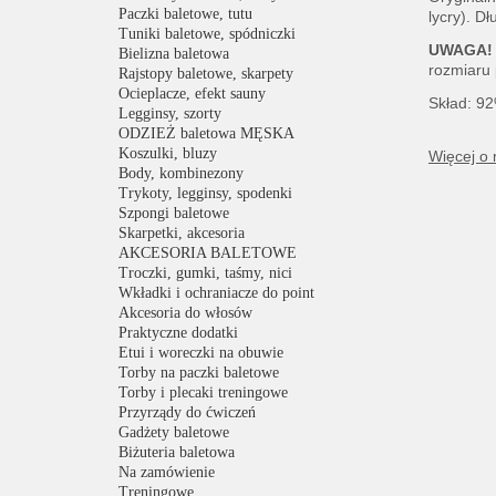
Paczki baletowe, tutu
lycry). D
Tuniki baletowe, spódniczki
UWAGA!
Bielizna baletowa
rozmiaru
Rajstopy baletowe, skarpety
Ocieplacze, efekt sauny
Skład: 92
Legginsy, szorty
ODZIEŻ baletowa MĘSKA
Koszulki, bluzy
Więcej o
Body, kombinezony
Trykoty, legginsy, spodenki
Szpongi baletowe
Skarpetki, akcesoria
AKCESORIA BALETOWE
Troczki, gumki, taśmy, nici
Wkładki i ochraniacze do point
Akcesoria do włosów
Praktyczne dodatki
Etui i woreczki na obuwie
Torby na paczki baletowe
Torby i plecaki treningowe
Przyrządy do ćwiczeń
Gadżety baletowe
Biżuteria baletowa
Na zamówienie
Treningowe