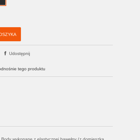
OSZYKA
Udostępnij
odnośnie tego produktu
e. Body wykonane z elastycznej bawełny (z domieszką