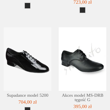
723,00 zł
SZCZEGÓŁY
LISTA ŻYCZEŃ
Supadance model 5200
Akces model MS-DRB
tęgość G
704,00 zł
395,00 zł