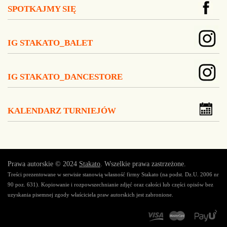
SPOTKAJMY SIĘ
IG STAKATO_BALET
IG STAKATO_DANCESTORE
KALENDARZ TURNIEJÓW
Prawa autorskie © 2024
Stakato
. Wszelkie prawa zastrzeżone.
Treści prezentowane w serwisie stanowią własność firmy Stakato (na podst. Dz.U. 2006 nr
90 poz. 631). Kopiowanie i rozpowszechnianie zdjęć oraz całości lub części opisów bez
uzyskania pisemnej zgody właściciela praw autorskich jest zabronione.