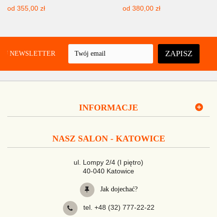
od
355,00 zł
od
380,00 zł
ZAPISZ
UJ NEWSLETTER
INFORMACJE
NASZ SALON - KATOWICE
ul. Lompy 2/4 (I piętro)
40-040 Katowice
Jak dojechać?
tel. +48 (32) 777-22-22