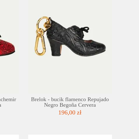
SZCZEGÓŁY
SZC
LISTA ŻYCZEŃ
LISTA
achemir
Brelok - bucik flamenco Repujado
a
Negro Begoña Cervera
196,00 zł