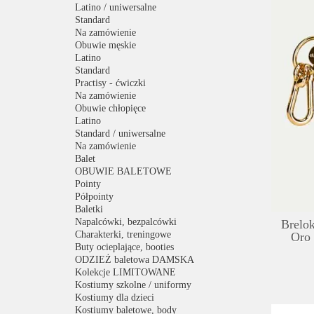
Latino / uniwersalne
Standard
Na zamówienie
Obuwie męskie
Latino
Standard
Practisy - ćwiczki
Na zamówienie
Obuwie chłopięce
Latino
Standard / uniwersalne
Na zamówienie
Balet
OBUWIE BALETOWE
Pointy
Półpointy
Baletki
Napalcówki, bezpalcówki
Brelok
Charakterki, treningowe
Oro 
Buty ocieplające, booties
ODZIEŻ baletowa DAMSKA
Kolekcje LIMITOWANE
Kostiumy szkolne / uniformy
Kostiumy dla dzieci
Kostiumy baletowe, body