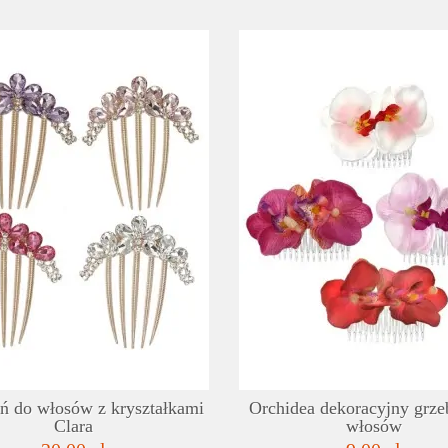
SZCZEGÓŁY
LISTA ŻYCZEŃ
ń do włosów z kryształkami
Orchidea dekoracyjny grze
Clara
włosów