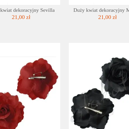
kwiat dekoracyjny Sevilla
Duży kwiat dekoracyjny 
21,00 zł
21,00 zł
SZCZEGÓŁY
LISTA ŻYCZEŃ