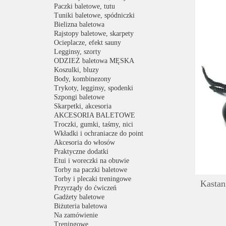
Paczki baletowe, tutu
Tuniki baletowe, spódniczki
Bielizna baletowa
Rajstopy baletowe, skarpety
Ocieplacze, efekt sauny
Legginsy, szorty
ODZIEŻ baletowa MĘSKA
Koszulki, bluzy
Body, kombinezony
Trykoty, legginsy, spodenki
Szpongi baletowe
Skarpetki, akcesoria
AKCESORIA BALETOWE
Troczki, gumki, taśmy, nici
Wkładki i ochraniacze do point
Akcesoria do włosów
Praktyczne dodatki
Etui i woreczki na obuwie
Torby na paczki baletowe
Torby i plecaki treningowe
Kastan
Przyrządy do ćwiczeń
Gadżety baletowe
Biżuteria baletowa
Na zamówienie
Treningowe