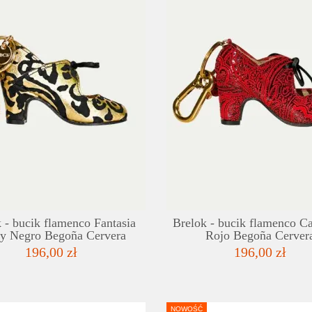
SZCZEGÓŁY
LISTA ŻYCZEŃ
 - bucik flamenco Fantasia
Brelok - bucik flamenco C
y Negro Begoña Cervera
Rojo Begoña Cerver
196,00 zł
196,00 zł
NOWOŚĆ