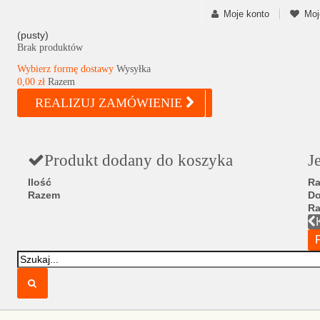
Moje konto
Moj
(pusty)
Brak produktów
Wybierz formę dostawy
Wysyłka
0,00 zł
Razem
REALIZUJ ZAMÓWIENIE
Produkt dodany do koszyka
J
Ilość
Ra
Razem
D
R