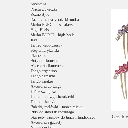
Sportowe
Practisy/ćwiczki
Różne style
Bachata, salsa, zouk, kizomba
Marka FUEGO - sneakery
High Heels
Marka BURJU - high heels
Jazz
Taniec współczesny
Step amerykański
Flamenco
Buty do flamenco
Akcesoria flamenco
Tango argentino
Tango damskie
Tango męskie
Akcesoria do tanga
Tańce swingowe
Taniec ludowy, charakterki
Taniec irlandzki
Baletki, reelówki - taniec miękki
Buty do stepu irlandzkiego
Grzebie
Skarpety, rajstopy do tańca irlandzkiego
Akcesoria i gadżety
Na zamówienie