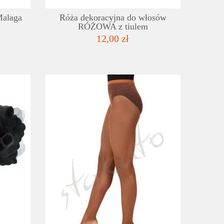
Malaga
Róża dekoracyjna do włosów
RÓŻOWA z tiulem
12,00 zł
SZCZEGÓŁY
SZC
LISTA ŻYCZEŃ
LISTA