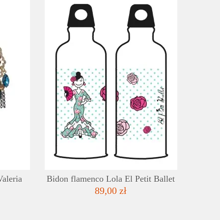
SZCZEGÓŁY
SZC
LISTA ŻYCZEŃ
LISTA
Valeria
Bidon flamenco Lola El Petit Ballet
89,00 zł