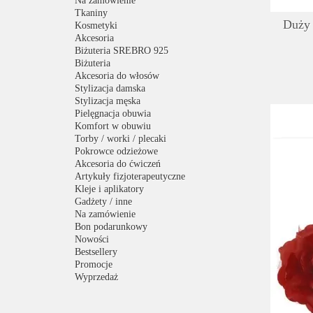
Na zamówienie
Tkaniny
Duży 
Kosmetyki
Akcesoria
Biżuteria SREBRO 925
Biżuteria
Akcesoria do włosów
Stylizacja damska
Stylizacja męska
Pielęgnacja obuwia
Komfort w obuwiu
Torby / worki / plecaki
Pokrowce odzieżowe
Akcesoria do ćwiczeń
Artykuły fizjoterapeutyczne
Kleje i aplikatory
Gadżety / inne
Na zamówienie
Bon podarunkowy
Nowości
Bestsellery
Promocje
Wyprzedaż