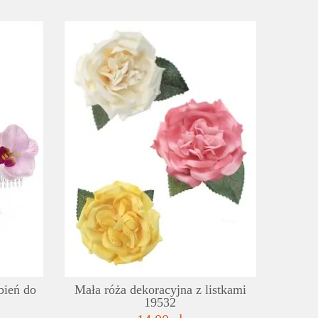
SZCZEGÓŁY
SZC
LISTA ŻYCZEŃ
LISTA
bień do
Mała róża dekoracyjna z listkami
19532