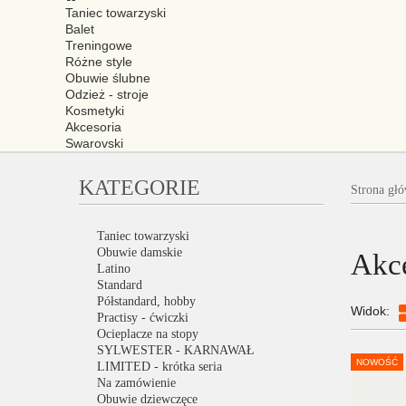
Taniec towarzyski
Balet
Treningowe
Różne style
Obuwie ślubne
Odzież - stroje
Kosmetyki
Akcesoria
Swarovski
KATEGORIE
Strona gł
Taniec towarzyski
Obuwie damskie
Akce
Latino
Standard
Półstandard, hobby
Widok:
Practisy - ćwiczki
Ocieplacze na stopy
SYLWESTER - KARNAWAŁ
NOWOŚĆ
LIMITED - krótka seria
Na zamówienie
Obuwie dziewczęce