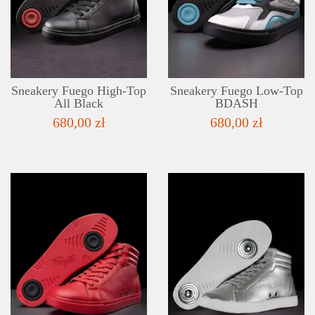
LISTA ŻYCZEŃ
Sneakery Fuego High-Top
Sneakery Fuego Low-Top
All Black
BDASH
680,00 zł
680,00 zł
SZCZEGÓŁY
LISTA ŻYCZEŃ