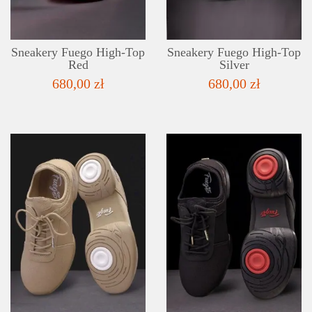
Sneakery Fuego High-Top
Sneakery Fuego High-Top
Red
Silver
680,00 zł
680,00 zł
SZCZEGÓŁY
LISTA ŻYCZEŃ