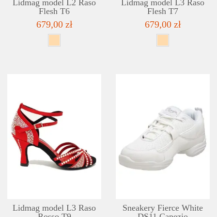
Lidmag model L2 Raso
Lidmag model L3 Raso
Flesh T6
Flesh T7
679,00 zł
679,00 zł
SZCZEGÓŁY
LISTA ŻYCZEŃ
Lidmag model L3 Raso
Sneakery Fierce White
Rosso T9
DS11 Capezio