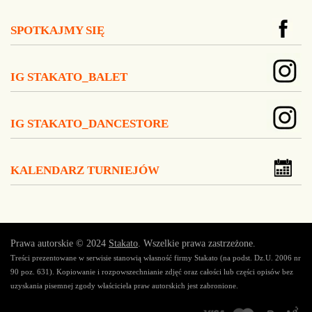
SPOTKAJMY SIĘ
IG STAKATO_BALET
IG STAKATO_DANCESTORE
KALENDARZ TURNIEJÓW
Prawa autorskie © 2024
Stakato
. Wszelkie prawa zastrzeżone.
Treści prezentowane w serwisie stanowią własność firmy Stakato (na podst. Dz.U. 2006 nr
90 poz. 631). Kopiowanie i rozpowszechnianie zdjęć oraz całości lub części opisów bez
uzyskania pisemnej zgody właściciela praw autorskich jest zabronione.