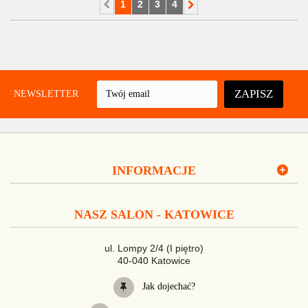
1
2
3
4
ZAPISZ
UJ NEWSLETTER
INFORMACJE
NASZ SALON - KATOWICE
ul. Lompy 2/4 (I piętro)
40-040 Katowice
Jak dojechać?