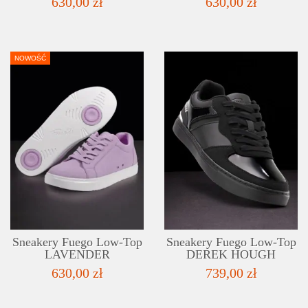
630,00 zł
630,00 zł
NOWOŚĆ
SZCZEGÓŁY
LISTA ŻYCZEŃ
Sneakery Fuego Low-Top
Sneakery Fuego Low-Top
LAVENDER
DEREK HOUGH
630,00 zł
739,00 zł