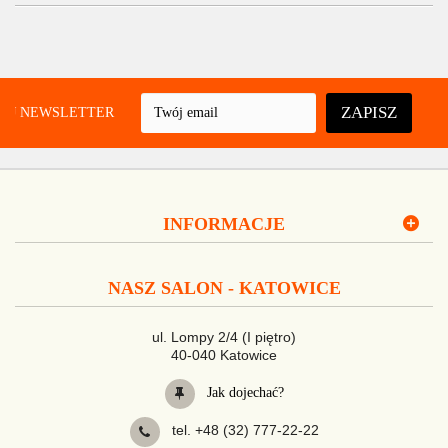
ZAPISZ
UJ NEWSLETTER
INFORMACJE
NASZ SALON - KATOWICE
ul. Lompy 2/4 (I piętro)
40-040 Katowice
Jak dojechać?
tel. +48 (32) 777-22-22