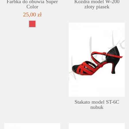
Farbka do obuwia Super
Kozdra model W-200
Color
złoty piasek
25,00 zł
Stakato model ST-6C
nubuk