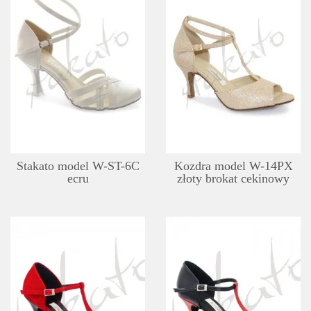
SZCZEGÓŁY
LISTA ŻYCZEŃ
Stakato model W-ST-6C
Kozdra model W-14PX
ecru
złoty brokat cekinowy