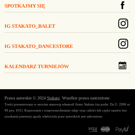
SPOTKAJMY SIĘ
IG STAKATO_BALET
IG STAKATO_DANCESTORE
KALENDARZ TURNIEJÓW
Prawa autorskie © 2024
Stakato
. Wszelkie prawa zastrzeżone.
Treści prezentowane w serwisie stanowią własność firmy Stakato (na podst. Dz.U. 2006 nr
90 poz. 631). Kopiowanie i rozpowszechnianie zdjęć oraz całości lub części opisów bez
uzyskania pisemnej zgody właściciela praw autorskich jest zabronione.