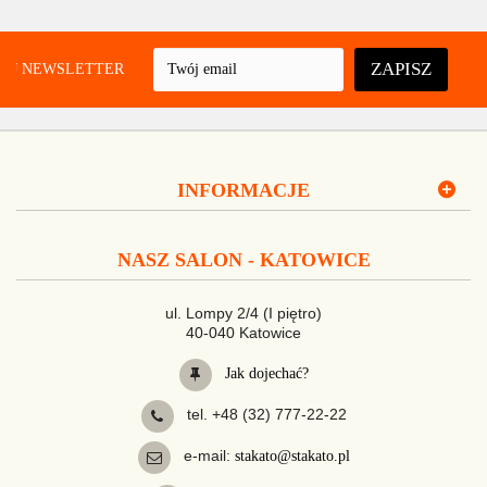
ZAPISZ
UJ NEWSLETTER
INFORMACJE
NASZ SALON - KATOWICE
ul. Lompy 2/4 (I piętro)
40-040 Katowice
Jak dojechać?
tel. +48 (32) 777-22-22
e-mail:
stakato@stakato.pl