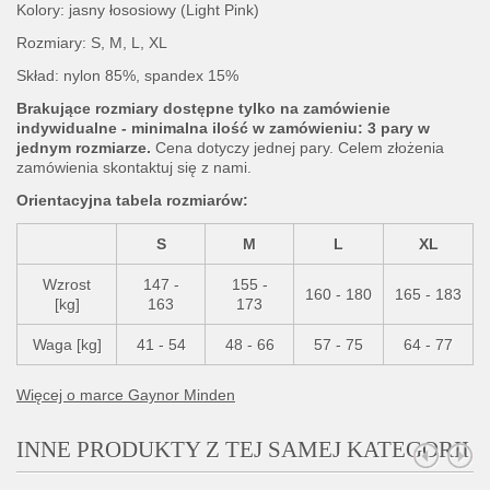
Kolory: jasny łososiowy (Light Pink)
Rozmiary: S, M, L, XL
Skład: nylon 85%, spandex 15%
Brakujące rozmiary dostępne tylko na zamówienie
indywidualne - minimalna ilość w zamówieniu: 3 pary w
jednym rozmiarze.
Cena dotyczy jednej pary. Celem złożenia
zamówienia skontaktuj się z nami.
Orientacyjna tabela rozmiarów:
S
M
L
XL
Wzrost
147 -
155 -
160 - 180
165 - 183
[kg]
163
173
Waga [kg]
41 - 54
48 - 66
57 - 75
64 - 77
Więcej o marce Gaynor Minden
INNE PRODUKTY Z TEJ SAMEJ KATEGORII