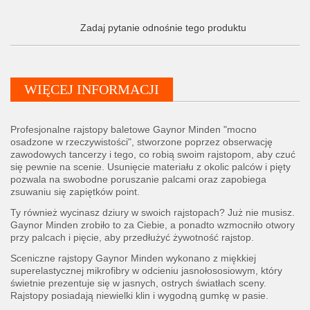
Zadaj pytanie odnośnie tego produktu
WIĘCEJ INFORMACJI
Profesjonalne rajstopy baletowe Gaynor Minden "mocno
osadzone w rzeczywistości", stworzone poprzez obserwację
zawodowych tancerzy i tego, co robią swoim rajstopom, aby czuć
się pewnie na scenie. Usunięcie materiału z okolic palców i pięty
pozwala na swobodne poruszanie palcami oraz zapobiega
zsuwaniu się zapiętków point.
Ty również wycinasz dziury w swoich rajstopach? Już nie musisz.
Gaynor Minden zrobiło to za Ciebie, a ponadto wzmocniło otwory
przy palcach i pięcie, aby przedłużyć żywotność rajstop.
Sceniczne rajstopy Gaynor Minden wykonano z miękkiej
superelastycznej mikrofibry w odcieniu jasnołososiowym, który
świetnie prezentuje się w jasnych, ostrych światłach sceny.
Rajstopy posiadają niewielki klin i wygodną gumkę w pasie.