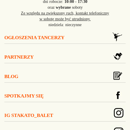
dni robocze:
10:00 - 17:30
oraz
wybrane
soboty
Ze względu na zwiększony ruch, kontakt telefoniczny
w sobotę może być utrudniony.
niedziela: nieczynne
OGŁOSZENIA TANCERZY
PARTNERZY
BLOG
SPOTKAJMY SIĘ
IG STAKATO_BALET