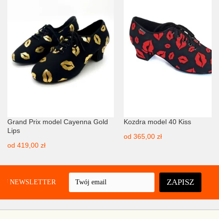
Grand Prix model Cayenna Gold
Kozdra model 40 Kiss
Lips
od
365,00 zł
od
419,00 zł
ZAPISZ
UJ NEWSLETTER