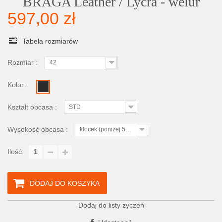
BRAGA Leather / Lycra - welur
597,00 zł
Tabela rozmiarów
Rozmiar :
42
Kolor :
Kształt obcasa :
STD
Wysokość obcasa :
klocek (poniżej 5cm)
Ilość:
DODAJ DO KOSZYKA
Dodaj do listy życzeń