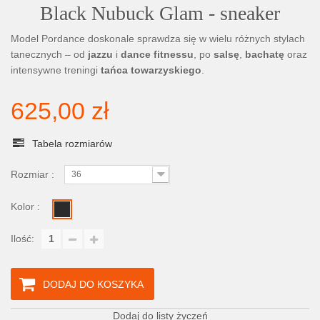
Black Nubuck Glam - sneaker
Model Pordance doskonale sprawdza się w wielu różnych stylach
tanecznych – od
jazzu
i
dance fitnessu
, po
salsę
,
bachatę
oraz
intensywne treningi
tańca towarzyskiego
.
625,00 zł
Tabela rozmiarów
Rozmiar :
36
Kolor :
Ilość:
DODAJ DO KOSZYKA
Dodaj do listy życzeń