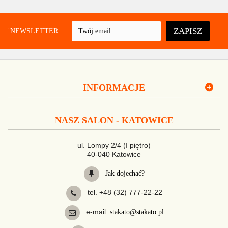
ZAPISZ
UJ NEWSLETTER
INFORMACJE
NASZ SALON - KATOWICE
ul. Lompy 2/4 (I piętro)
40-040 Katowice
Jak dojechać?
tel. +48 (32) 777-22-22
e-mail:
stakato@stakato.pl