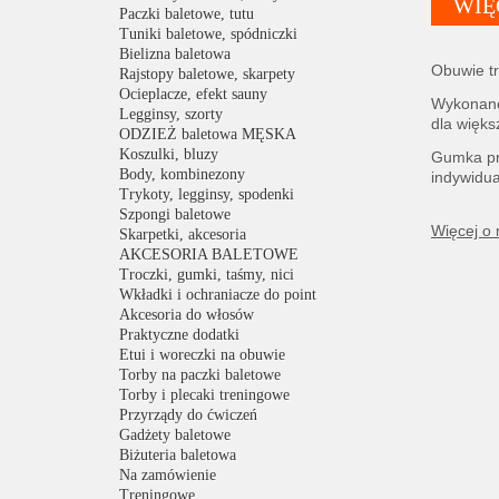
WIĘ
Paczki baletowe, tutu
Tuniki baletowe, spódniczki
Bielizna baletowa
Obuwie tr
Rajstopy baletowe, skarpety
Ocieplacze, efekt sauny
Wykonane 
Legginsy, szorty
dla więks
ODZIEŻ baletowa MĘSKA
Koszulki, bluzy
Gumka pr
Body, kombinezony
indywidu
Trykoty, legginsy, spodenki
Szpongi baletowe
Więcej o
Skarpetki, akcesoria
AKCESORIA BALETOWE
Troczki, gumki, taśmy, nici
Wkładki i ochraniacze do point
Akcesoria do włosów
Praktyczne dodatki
Etui i woreczki na obuwie
Torby na paczki baletowe
Torby i plecaki treningowe
Przyrządy do ćwiczeń
Gadżety baletowe
Biżuteria baletowa
Na zamówienie
Treningowe