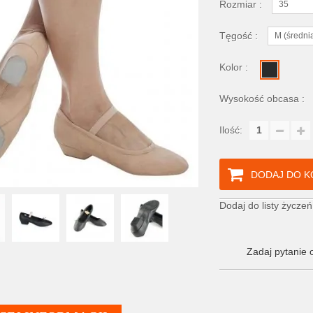
Rozmiar :
35
Tęgość :
M (średni
Kolor :
Wysokość obcasa :
Ilość:
DODAJ DO K
Dodaj do listy życzeń
Zadaj pytanie 