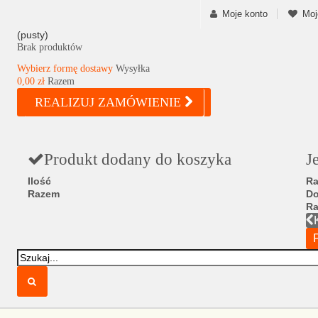
Moje konto
Moj
(pusty)
Brak produktów
Wybierz formę dostawy
Wysyłka
0,00 zł
Razem
REALIZUJ ZAMÓWIENIE
Produkt dodany do koszyka
J
Ilość
Ra
Razem
D
R