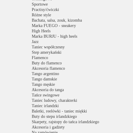
Sportowe
Practisy/ćwiczki
Różne style
Bachata, salsa, zouk, kizomba
Marka FUEGO - sneakery
High Heels
Marka BURJU - high heels
Jazz
Taniec współczesny
Step amerykański
Flamenco
Buty do flamenco
Akcesoria flamenco
Tango argentino
Tango damskie
Tango męskie
Akcesoria do tanga
Tańce swingowe
Taniec ludowy, charakterki
Taniec irlandzki
Baletki, reelówki - taniec miękki
Buty do stepu irlandzkiego
Skarpety, rajstopy do tańca irlandzkiego
Akcesoria i gadżety
Na zamówienie