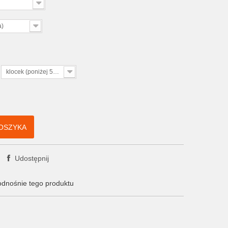
a)
klocek (poniżej 5cm)
OSZYKA
Udostępnij
odnośnie tego produktu