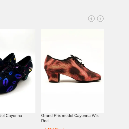
del Cayenna
Grand Prix model Cayenna Wild
Grand Pri
Red
Toffee