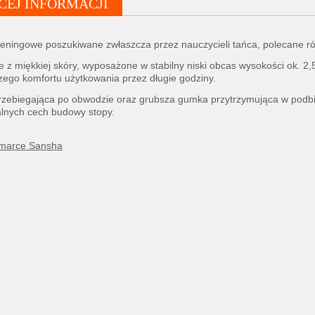
CEJ INFORMACJI
eningowe poszukiwane zwłaszcza przez nauczycieli tańca, polecane ró
z miękkiej skóry, wyposażone w stabilny niski obcas wysokości ok. 
zego komfortu użytkowania przez długie godziny.
zebiegająca po obwodzie oraz grubsza gumka przytrzymująca w podbi
alnych cech budowy stopy.
 marce Sansha