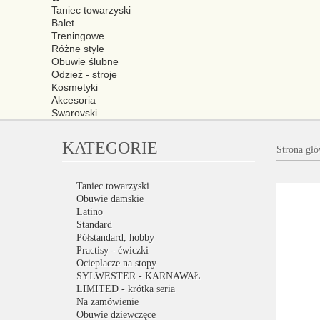
Taniec towarzyski
Balet
Treningowe
Różne style
Obuwie ślubne
Odzież - stroje
Kosmetyki
Akcesoria
Swarovski
KATEGORIE
Strona gł
Taniec towarzyski
Obuwie damskie
Latino
Standard
Półstandard, hobby
Practisy - ćwiczki
Ocieplacze na stopy
SYLWESTER - KARNAWAŁ
LIMITED - krótka seria
Na zamówienie
Obuwie dziewczęce