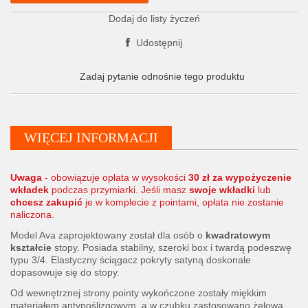
Dodaj do listy życzeń
Udostępnij
Zadaj pytanie odnośnie tego produktu
WIĘCEJ INFORMACJI
Uwaga
- obowiązuje opłata w wysokości
30 zł za wypożyczenie
wkładek
podczas przymiarki. Jeśli masz
swoje wkładki
lub
chcesz zakupić
je w komplecie z pointami, opłata nie zostanie
naliczona.
Model Ava zaprojektowany został dla osób o
kwadratowym
kształcie
stopy. Posiada stabilny, szeroki box i twardą podeszwę
typu 3/4. Elastyczny ściągacz pokryty satyną doskonale
dopasowuje się do stopy.
Od wewnętrznej strony pointy wykończone zostały miękkim
materiałem antypoślizgowym, a w czubku zastosowano żelową