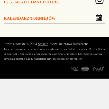
IG STAKATO_DANCESTORE
KALENDARZ TURNIEJÓW
Prawa autorskie © 2024
Stakato
. Wszelkie prawa zastrzeżone.
Treści prezentowane w serwisie stanowią własność firmy Stakato (na podst. Dz.U. 2006 nr
90 poz. 631). Kopiowanie i rozpowszechnianie zdjęć oraz całości lub części opisów bez
uzyskania pisemnej zgody właściciela praw autorskich jest zabronione.