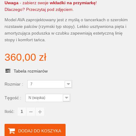
Uwaga
- zabierz swoje
wkładki na przymiarkę
!
Dlaczego? Przeczytaj pod zdjęciem.
Model AVA zaprojektowany jest z myślą o tancerkach o szerokim
rozstawie palców (rzymski typ stopy). Lekko usztywniona pięta i
amortyzująca poduszka w czubku zapewniają estetyczną linię
stopy i komfort tańca.
360,00 zł
Tabela rozmiarów
Rozmiar :
7
Tęgość :
N (wąska)
Ilość:
DODAJ DO KOSZYKA