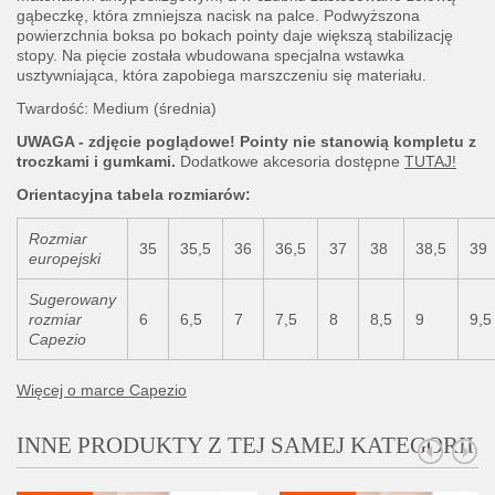
gąbeczkę, która zmniejsza nacisk na palce. Podwyższona
powierzchnia boksa po bokach pointy daje większą stabilizację
stopy. Na pięcie została wbudowana specjalna wstawka
usztywniająca, która zapobiega marszczeniu się materiału.
Twardość: Medium (średnia)
UWAGA - zdjęcie poglądowe! Pointy nie stanowią kompletu z
troczkami i gumkami.
Dodatkowe akcesoria dostępne
TUTAJ!
Orientacyjna tabela rozmiarów:
Rozmiar
35
35,5
36
36,5
37
38
38,5
39
europejski
Sugerowany
rozmiar
6
6,5
7
7,5
8
8,5
9
9,5
Capezio
Więcej o marce Capezio
INNE PRODUKTY Z TEJ SAMEJ KATEGORII