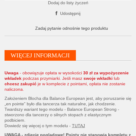
Dodaj do listy życzeń
Udostępnij
Zadaj pytanie odnośnie tego produktu
WIĘCEJ INFORMACJI
Uwaga
- obowiązuje opłata w wysokości
30 zł za wypożyczenie
wkładek
podczas przymiarki. Jeśli masz
swoje wkładki
lub
chcesz zakupić
je w komplecie z pointami, opłata nie zostanie
naliczona.
Założeniem Blocha dla Balance European jest, aby poruszanie się
„en pointe” było dla tancerza tak naturalne, jak chodzenie.
Twardszy wariant tego modelu - Balance European Strong -
stworzono dla tancerzy o silnych stopach z elastycznym
podbiciem.
Dowiedz się więcej o tym modelu -
TUTAJ
UWAGA - zdjęcie poglądowe! Pointy nie stanowią kompletu z