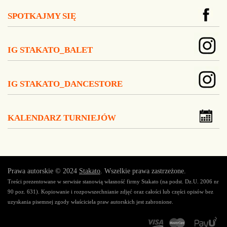
SPOTKAJMY SIĘ
IG STAKATO_BALET
IG STAKATO_DANCESTORE
KALENDARZ TURNIEJÓW
Prawa autorskie © 2024
Stakato
. Wszelkie prawa zastrzeżone.
Treści prezentowane w serwisie stanowią własność firmy Stakato (na podst. Dz.U. 2006 nr
90 poz. 631). Kopiowanie i rozpowszechnianie zdjęć oraz całości lub części opisów bez
uzyskania pisemnej zgody właściciela praw autorskich jest zabronione.