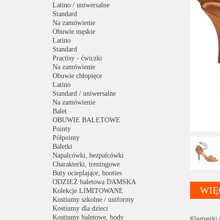
Latino / uniwersalne
Standard
Na zamówienie
Obuwie męskie
Latino
Standard
Practisy - ćwiczki
Na zamówienie
Obuwie chłopięce
Latino
Standard / uniwersalne
Na zamówienie
Balet
OBUWIE BALETOWE
Pointy
Półpointy
Baletki
Napalcówki, bezpalcówki
Charakterki, treningowe
Buty ocieplające, booties
ODZIEŻ baletowa DAMSKA
WIĘ
Kolekcje LIMITOWANE
Kostiumy szkolne / uniformy
Kostiumy dla dzieci
Kostiumy baletowe, body
Klamerki 