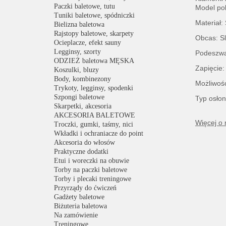
Paczki baletowe, tutu
Model po
Tuniki baletowe, spódniczki
Materiał:
Bielizna baletowa
Rajstopy baletowe, skarpety
Obcas: Sl
Ocieplacze, efekt sauny
Legginsy, szorty
Podeszwa:
ODZIEŻ baletowa MĘSKA
Zapięcie:
Koszulki, bluzy
Body, kombinezony
Możliwość
Trykoty, legginsy, spodenki
Szpongi baletowe
Typ osło
Skarpetki, akcesoria
AKCESORIA BALETOWE
Więcej o
Troczki, gumki, taśmy, nici
Wkładki i ochraniacze do point
Akcesoria do włosów
Praktyczne dodatki
Etui i woreczki na obuwie
Torby na paczki baletowe
Torby i plecaki treningowe
Przyrządy do ćwiczeń
Gadżety baletowe
Biżuteria baletowa
Na zamówienie
Treningowe