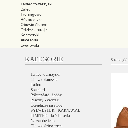
Taniec towarzyski
Balet
Treningowe
Różne style
Obuwie ślubne
Odzież - stroje
Kosmetyki
Akcesoria
Swarovski
KATEGORIE
Strona gł
Taniec towarzyski
Obuwie damskie
Latino
Standard
Półstandard, hobby
Practisy - ćwiczki
Ocieplacze na stopy
SYLWESTER - KARNAWAŁ
LIMITED - krótka seria
Na zamówienie
Obuwie dziewczęce