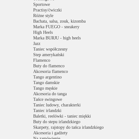
Sportowe
Practisy/ćwiczki
Różne style
Bachata, salsa, zouk, kizomba
Marka FUEGO - sneakery
High Heels
Marka BURJU - high heels
Jazz
Taniec współczesny
Step amerykański
Flamenco
Buty do flamenco
Akcesoria flamenco
Tango argentino
Tango damskie
Tango męskie
Akcesoria do tanga
Tańce swingowe
Taniec ludowy, charakterki
Taniec irlandzki
Baletki, reelówki - taniec miękki
Buty do stepu irlandzkiego
Skarpety, rajstopy do tańca irlandzkiego
Akcesoria i gadżety
Na zamówienie