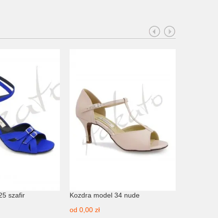
5 szafir
Kozdra model 34 nude
Kozdra mo
od
0,00 zł
od
340,00 