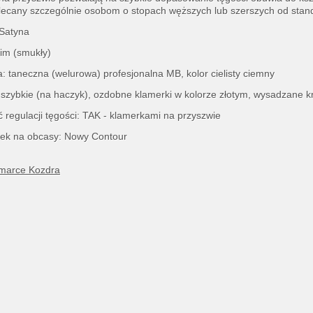
lecany szczególnie osobom o stopach węższych lub szerszych od sta
 Satyna
im (smukły)
 taneczna (welurowa) profesjonalna MB, kolor cielisty ciemny
 szybkie (na haczyk), ozdobne klamerki w kolorze złotym, wysadzane kr
 regulacji tęgości: TAK - klamerkami na przyszwie
nek na obcasy: Nowy Contour
 marce Kozdra