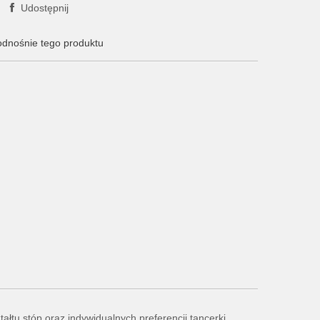
Udostępnij
odnośnie tego produktu
łtu stóp oraz indywidualnych preferencji tancerki.