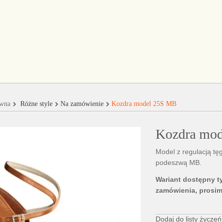
ówna
Różne style
Na zamówienie
Kozdra model 25S MB
Kozdra mo
Model z regulacją tęg
podeszwą MB.
Wariant dostępny t
zamówienia, prosim
Dodaj do listy życzeń