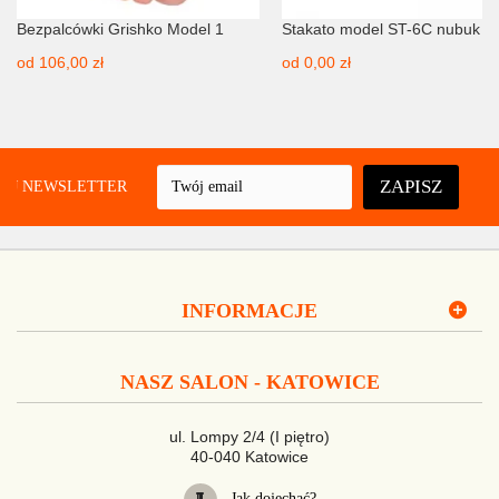
Bezpalcówki Grishko Model 1
Stakato model ST-6C nubuk
od
106,00 zł
od
0,00 zł
ZAPISZ
UJ NEWSLETTER
INFORMACJE
NASZ SALON - KATOWICE
ul. Lompy 2/4 (I piętro)
40-040 Katowice
Jak dojechać?