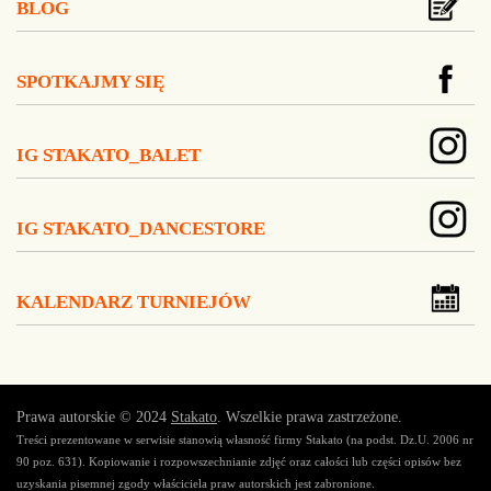
BLOG
SPOTKAJMY SIĘ
IG STAKATO_BALET
IG STAKATO_DANCESTORE
KALENDARZ TURNIEJÓW
Prawa autorskie © 2024
Stakato
. Wszelkie prawa zastrzeżone.
Treści prezentowane w serwisie stanowią własność firmy Stakato (na podst. Dz.U. 2006 nr
90 poz. 631). Kopiowanie i rozpowszechnianie zdjęć oraz całości lub części opisów bez
uzyskania pisemnej zgody właściciela praw autorskich jest zabronione.