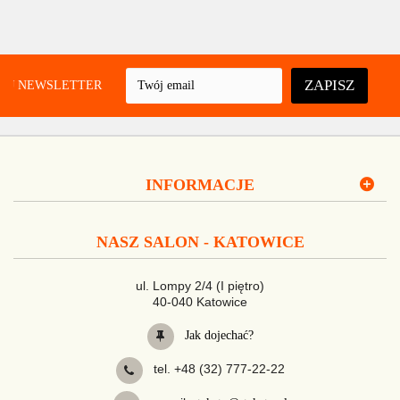
ZAPISZ
UJ NEWSLETTER
INFORMACJE
NASZ SALON - KATOWICE
ul. Lompy 2/4 (I piętro)
40-040 Katowice
Jak dojechać?
tel. +48 (32) 777-22-22