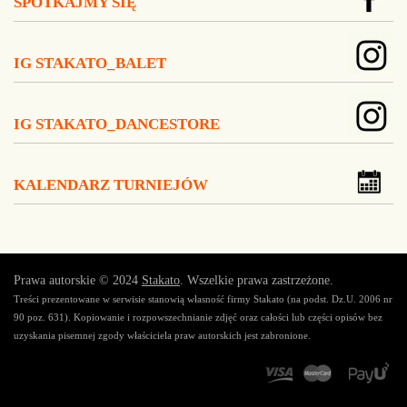
SPOTKAJMY SIĘ
IG STAKATO_BALET
IG STAKATO_DANCESTORE
KALENDARZ TURNIEJÓW
Prawa autorskie © 2024
Stakato
. Wszelkie prawa zastrzeżone.
Treści prezentowane w serwisie stanowią własność firmy Stakato (na podst. Dz.U. 2006 nr
90 poz. 631). Kopiowanie i rozpowszechnianie zdjęć oraz całości lub części opisów bez
uzyskania pisemnej zgody właściciela praw autorskich jest zabronione.