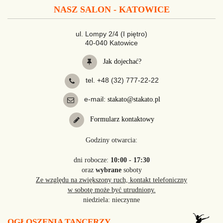
NASZ SALON - KATOWICE
ul. Lompy 2/4 (I piętro)
40-040 Katowice
Jak dojechać?
tel. +48 (32) 777-22-22
e-mail:
stakato@stakato.pl
Formularz kontaktowy
Godziny otwarcia:
dni robocze:
10:00 - 17:30
oraz
wybrane
soboty
Ze względu na zwiększony ruch, kontakt telefoniczny
w sobotę może być utrudniony.
niedziela: nieczynne
OGŁOSZENIA TANCERZY