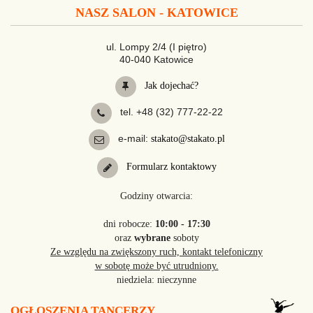
NASZ SALON - KATOWICE
ul. Lompy 2/4 (I piętro)
40-040 Katowice
Jak dojechać?
tel. +48 (32) 777-22-22
e-mail:
stakato@stakato.pl
Formularz kontaktowy
Godziny otwarcia:
dni robocze:
10:00 - 17:30
oraz
wybrane
soboty
Ze względu na zwiększony ruch, kontakt telefoniczny
w sobotę może być utrudniony.
niedziela: nieczynne
OGŁOSZENIA TANCERZY