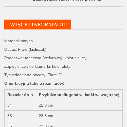
WIĘCEJ INFORMACJI
Materiał: satyna
Obcas: Flare (kieliszek)
Podeszwa: taneczna (welurowa), kolor cielisty
Zapięcie: zwykłe klamerki, kolor złoty
Typ osłonek na obcasy: Flare 2"
Orientacyjna tabela rozmiarów:
Rozmiar Artis
Przybliżona długość wkładki wewnętrznej
34
22,8 cm
35
23,3 cm
36
23,8 cm