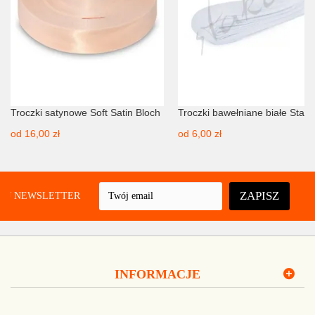
Troczki satynowe Soft Satin Bloch
Troczki bawełniane białe Staka
od
16,00 zł
od
6,00 zł
ZAPISZ
UJ NEWSLETTER
INFORMACJE