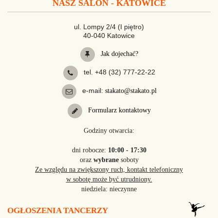
NASZ SALON - KATOWICE
ul. Lompy 2/4 (I piętro)
40-040 Katowice
Jak dojechać?
tel. +48 (32) 777-22-22
e-mail:
stakato@stakato.pl
Formularz kontaktowy
Godziny otwarcia:
dni robocze:
10:00 - 17:30
oraz
wybrane
soboty
Ze względu na zwiększony ruch, kontakt telefoniczny
w sobotę może być utrudniony.
niedziela: nieczynne
OGŁOSZENIA TANCERZY