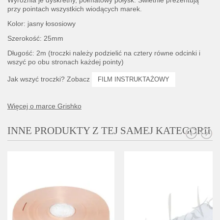
Wyróżnia je dyskretny, półmatowy połysk. Świetnie prezentują
przy pointach wszystkich wiodących marek.
Kolor: jasny łososiowy
Szerokość: 25mm
Długość: 2m (troczki należy podzielić na cztery równe odcinki i
wszyć po obu stronach każdej pointy)
Jak wszyć troczki? Zobacz
FILM INSTRUKTAŻOWY
Więcej o marce Grishko
INNE PRODUKTY Z TEJ SAMEJ KATEGORII