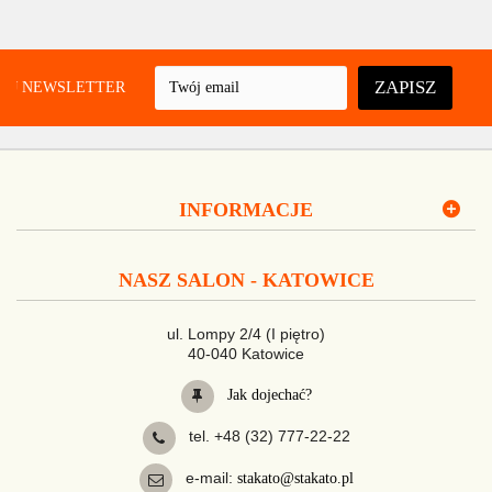
ZAPISZ
UJ NEWSLETTER
INFORMACJE
NASZ SALON - KATOWICE
ul. Lompy 2/4 (I piętro)
40-040 Katowice
Jak dojechać?
tel. +48 (32) 777-22-22
e-mail:
stakato@stakato.pl