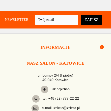
ZAPISZ
UJ NEWSLETTER
INFORMACJE
NASZ SALON - KATOWICE
ul. Lompy 2/4 (I piętro)
40-040 Katowice
Jak dojechać?
tel. +48 (32) 777-22-22
e-mail:
stakato@stakato.pl