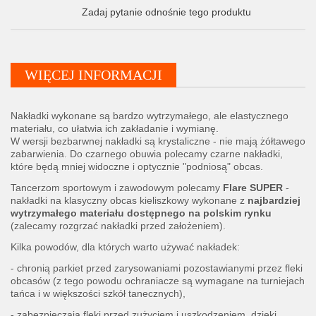
Zadaj pytanie odnośnie tego produktu
WIĘCEJ INFORMACJI
Nakładki wykonane są bardzo wytrzymałego, ale elastycznego
materiału, co ułatwia ich zakładanie i wymianę.
W wersji bezbarwnej nakładki są krystaliczne - nie mają żółtawego
zabarwienia. Do czarnego obuwia polecamy czarne nakładki,
które będą mniej widoczne i optycznie "podniosą" obcas.
Tancerzom sportowym i zawodowym polecamy
Flare SUPER
-
nakładki na klasyczny obcas kieliszkowy wykonane z
najbardziej
wytrzymałego materiału dostępnego na polskim rynku
(zalecamy rozgrzać nakładki przed założeniem).
Kilka powodów, dla których warto używać nakładek:
- chronią parkiet przed zarysowaniami pozostawianymi przez fleki
obcasów (z tego powodu ochraniacze są wymagane na turniejach
tańca i w większości szkół tanecznych),
- zabezpieczają fleki przed zużyciem i uszkodzeniem, dzięki