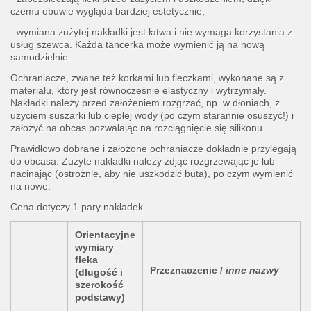
czemu obuwie wygląda bardziej estetycznie,
- wymiana zużytej nakładki jest łatwa i nie wymaga korzystania z
usług szewca. Każda tancerka może wymienić ją na nową
samodzielnie.
Ochraniacze, zwane też korkami lub fleczkami, wykonane są z
materiału, który jest równocześnie elastyczny i wytrzymały.
Nakładki należy przed założeniem rozgrzać, np. w dłoniach, z
użyciem suszarki lub ciepłej wody (po czym starannie osuszyć!) i
założyć na obcas pozwalając na rozciągnięcie się silikonu.
Prawidłowo dobrane i założone ochraniacze dokładnie przylegają
do obcasa. Zużyte nakładki należy zdjąć rozgrzewając je lub
nacinając (ostrożnie, aby nie uszkodzić buta), po czym wymienić
na nowe.
Cena dotyczy 1 pary nakładek.
Orientacyjne
wymiary
fleka
Przeznaczenie /
inne nazwy
(długość i
szerokość
podstawy)