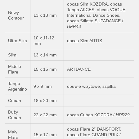
obcas Slim KOZDRA, obcas
Tango AKCES, obcas VOGUE
Nowy
13 x 13 mm
International Dance Shoes,
Contour
obcas Stiletto SUPADANCE /
HPR43
10 x 11-12
Ultra Slim
obcas Slim ARTIS
mm
Slim
13 x 14 mm
Middle
15 x 15 mm
ARTDANCE
Flare
Tango
9 x 9 mm
obuwie wizytowe, szpilka
Argentino
Cuban
18 x 20 mm
Duży
22 x 22 mm
obcas Cuban KOZDRA /
HPR29
Cuban
obcas Flare 2" DANSPORT,
Mały
15 x 17 mm
obcas Flare GRAND PRIX /
Flare