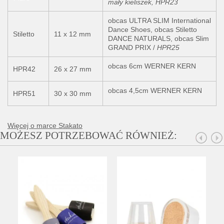
mały kieliszek,
HPR23
obcas ULTRA SLIM International
Dance Shoes, obcas Stiletto
Stiletto
11 x 12 mm
DANCE NATURALS, obcas Slim
GRAND PRIX /
HPR25
obcas 6cm WERNER KERN
HPR42
26 x 27 mm
obcas 4,5cm WERNER KERN
HPR51
30 x 30 mm
Więcej o marce Stakato
MOŻESZ POTRZEBOWAĆ RÓWNIEŻ: