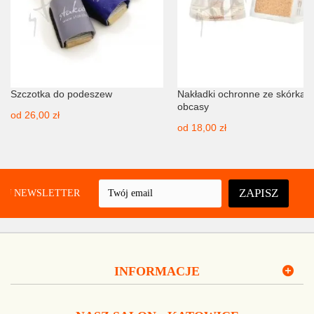
Szczotka do podeszew
Nakładki ochronne ze skórką 
obcasy
od
26,00 zł
od
18,00 zł
ZAPISZ
UJ NEWSLETTER
INFORMACJE