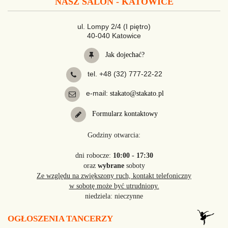
NASZ SALON - KATOWICE
ul. Lompy 2/4 (I piętro)
40-040 Katowice
Jak dojechać?
tel. +48 (32) 777-22-22
e-mail:
stakato@stakato.pl
Formularz kontaktowy
Godziny otwarcia:
dni robocze:
10:00 - 17:30
oraz
wybrane
soboty
Ze względu na zwiększony ruch, kontakt telefoniczny
w sobotę może być utrudniony.
niedziela: nieczynne
OGŁOSZENIA TANCERZY