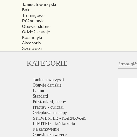
Taniec towarzyski
Balet
Treningowe
Różne style
Obuwie ślubne
Odzież - stroje
Kosmetyki
Akcesoria
Swarovski
KATEGORIE
Strona gł
Taniec towarzyski
Obuwie damskie
Latino
Standard
Półstandard, hobby
Practisy - ćwiczki
Ocieplacze na stopy
SYLWESTER - KARNAWAŁ
LIMITED - krótka seria
Na zamówienie
Obuwie dziewczęce