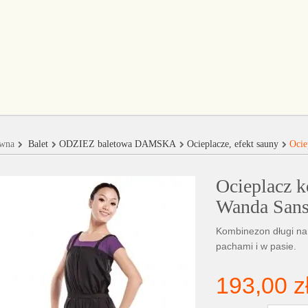
ówna
Balet
ODZIEŻ baletowa DAMSKA
Ocieplacze, efekt sauny
Ocie
Ocieplacz k
Wanda San
Kombinezon długi na
pachami i w pasie.
193,00 z