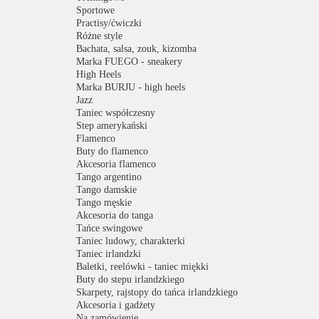
Sportowe
Practisy/ćwiczki
Różne style
Bachata, salsa, zouk, kizomba
Marka FUEGO - sneakery
High Heels
Marka BURJU - high heels
Jazz
Taniec współczesny
Step amerykański
Flamenco
Buty do flamenco
Akcesoria flamenco
Tango argentino
Tango damskie
Tango męskie
Akcesoria do tanga
Tańce swingowe
Taniec ludowy, charakterki
Taniec irlandzki
Baletki, reelówki - taniec miękki
Buty do stepu irlandzkiego
Skarpety, rajstopy do tańca irlandzkiego
Akcesoria i gadżety
Na zamówienie