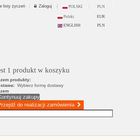
e listy życzeń
Zaloguj
POLSKI
PLN
Polski
EUR
ENGLISH
PLN
est 1 produkt w koszyku
zem produkty:
ostawa:
Wybierz formę dostawy
azem
Kontynuuj zakupy
Przejdź do realizacji zamówienia