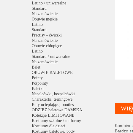
Latino / uniwersalne
Standard
Na zamówienie
Obuwie męskie
Latino
Standard
Practisy - ćwiczki
Na zamówienie
Obuwie chłopięce
Latino
Standard / uniwersalne
Na zamówienie
Balet
OBUWIE BALETOWE
Pointy
Półpointy
Baletki
Napalcówki, bezpalcówki
Charakterki, treningowe
Buty ocieplające, booties
WIĘ
ODZIEŻ baletowa DAMSKA
Kolekcje LIMITOWANE
Kostiumy szkolne / uniformy
Kombinezo
Kostiumy dla dzieci
Bardzo sz
Kostiumy baletowe, body