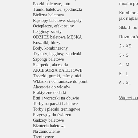
mięśni po
Paczki baletowe, tutu
Tuniki baletowe, spódniczki
Kombinezo
Bielizna baletowa
jak najba
Rajstopy baletowe, skarpety
Ocieplacze, efekt sauny
Skład: po
Legginsy, szorty
Rozmiaró
ODZIEŻ baletowa MĘSKA
Koszulki, bluzy
2 - XS
Body, kombinezony
Trykoty, legginsy, spodenki
3 - S
Szpongi baletowe
4 - M
Skarpetki, akcesoria
AKCESORIA BALETOWE
5 - L
Troczki, gumki, taśmy, nici
Wkładki i ochraniacze do point
6 - XL
Akcesoria do włosów
Praktyczne dodatki
Więcej o
Etui i woreczki na obuwie
Torby na paczki baletowe
Torby i plecaki treningowe
Przyrządy do ćwiczeń
Gadżety baletowe
Biżuteria baletowa
Na zamówienie
Treningowe