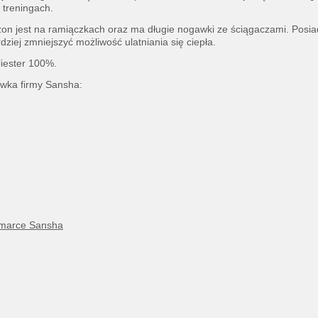
 treningach.
n jest na ramiączkach oraz ma długie nogawki ze ściągaczami. Posia
rdziej zmniejszyć możliwość ulatniania się ciepła.
liester 100%.
wka firmy Sansha:
 marce Sansha