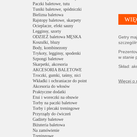
Paczki baletowe, tutu
Tuniki baletowe, spódniczki
Bielizna baletowa
WIĘ
Rajstopy baletowe, skarpety
Ocieplacze, efekt sauny
Legginsy, szorty
ODZIEŻ baletowa MĘSKA
Getry maj
Koszulki, bluzy
szczególn
Body, kombinezony
Prezentow
Trykoty, legginsy, spodenki
w stanie 
Szpongi baletowe
Skarpetki, akcesoria
Skład: ak
AKCESORIA BALETOWE
Troczki, gumki, taśmy, nici
Wkładki i ochraniacze do point
Więcej o
Akcesoria do włosów
Praktyczne dodatki
Etui i woreczki na obuwie
Torby na paczki baletowe
Torby i plecaki treningowe
Przyrządy do ćwiczeń
Gadżety baletowe
Biżuteria baletowa
Na zamówienie
Treningowe