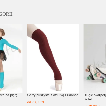
GORII
urką na piętę
Getry puszyste z dziurką Pridance
Długie skarpety
Ballet
od
73,00 zł