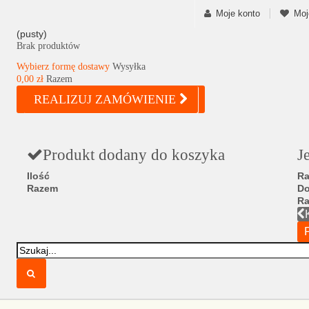
Moje konto
Moj
(pusty)
Brak produktów
Wybierz formę dostawy
Wysyłka
0,00 zł
Razem
REALIZUJ ZAMÓWIENIE
Produkt dodany do koszyka
J
Ilość
Ra
Razem
D
R