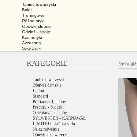
Taniec towarzyski
Balet
Treningowe
Różne style
Obuwie ślubne
Odzież - stroje
Kosmetyki
Akcesoria
Swarovski
KATEGORIE
Strona gł
Taniec towarzyski
Obuwie damskie
Latino
Standard
Półstandard, hobby
Practisy - ćwiczki
Ocieplacze na stopy
SYLWESTER - KARNAWAŁ
LIMITED - krótka seria
Na zamówienie
Obuwie dziewczęce