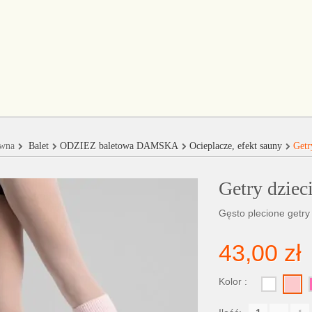
ówna
Balet
ODZIEŻ baletowa DAMSKA
Ocieplacze, efekt sauny
Getr
Getry dziec
Gęsto plecione getry
43,00 zł
Kolor :