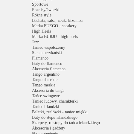
Sportowe
Practisy/ćwiczki
Różne style
Bachata, salsa, zouk, kizomba
Marka FUEGO - sneakery
High Heels
Marka BURJU - high heels
Jazz
Taniec współczesny
Step amerykański
Flamenco
Buty do flamenco
Akcesoria flamenco
Tango argentino
Tango damskie
Tango męskie
Akcesoria do tanga
Tańce swingowe
Taniec ludowy, charakterki
Taniec irlandzki
Baletki, reelówki - taniec miękki
Buty do stepu irlandzkiego
Skarpety, rajstopy do tańca irlandzkiego
Akcesoria i gadżety
Na zamówienie