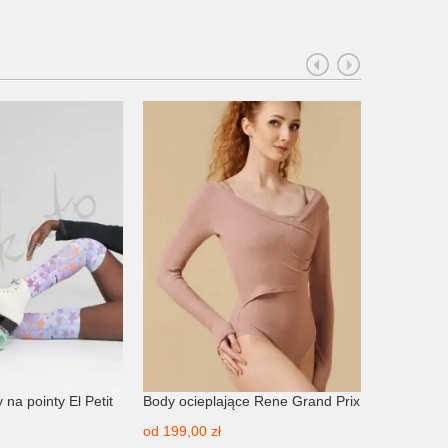
 na pointy El Petit
Body ocieplające Rene Grand Prix
Body ocie
Prix
od
199,00 zł