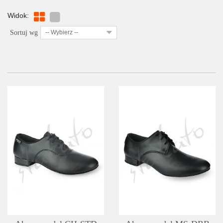
Widok:
Sortuj wg
-- Wybierz --
SZCZEGÓŁY
LISTA ŻYCZEŃ