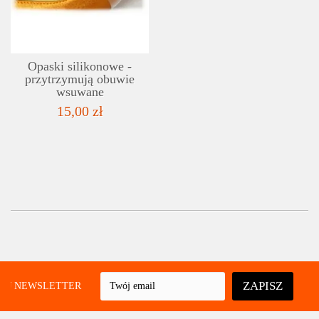
LISTA ŻYCZEŃ
Opaski silikonowe -
przytrzymują obuwie
wsuwane
15,00 zł
ZAPISZ
UJ NEWSLETTER