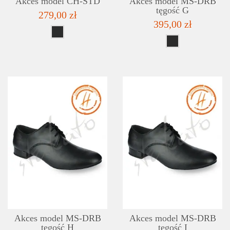
Akces model CH-STD
Akces model MS-DRB
tęgość G
279,00 zł
395,00 zł
SZCZEGÓŁY
LISTA ŻYCZEŃ
Akces model MS-DRB
Akces model MS-DRB
tęgość H
tęgość I