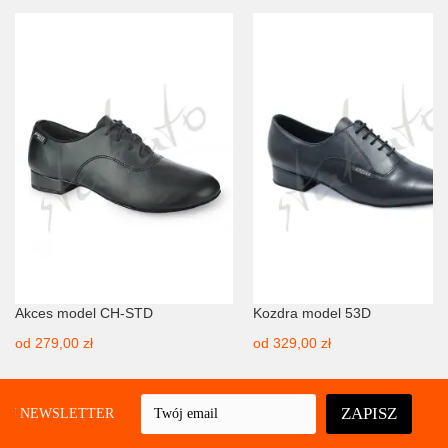
Akces model CH-STD
Kozdra model 53D
od
279,00 zł
od
329,00 zł
ZAPISZ
UJ NEWSLETTER