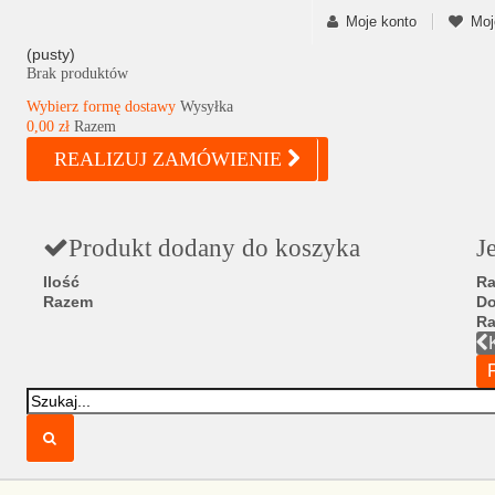
Moje konto
Moj
(pusty)
Brak produktów
Wybierz formę dostawy
Wysyłka
0,00 zł
Razem
REALIZUJ ZAMÓWIENIE
Produkt dodany do koszyka
J
Ilość
Ra
Razem
D
R