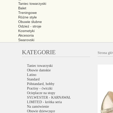
Taniec towarzyski
Balet
Treningowe
Różne style
Obuwie ślubne
Odzież - stroje
Kosmetyki
Akcesoria
Swarovski
KATEGORIE
Strona gł
Taniec towarzyski
Obuwie damskie
Latino
Standard
Półstandard, hobby
Practisy - ćwiczki
Ocieplacze na stopy
SYLWESTER - KARNAWAŁ
LIMITED - krótka seria
Na zamówienie
Obuwie dziewczęce