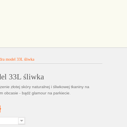
dra model 33L śliwka
el 33L śliwka
nie złotej skóry naturalnej i śliwkowej tkaniny na
 obcasie - bądź glamour na parkiecie.
ł