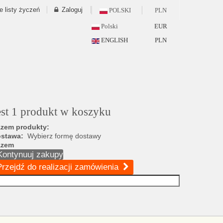
e listy życzeń
Zaloguj
POLSKI
PLN
Polski
EUR
ENGLISH
PLN
est 1 produkt w koszyku
zem produkty:
ostawa:
Wybierz formę dostawy
azem
Kontynuuj zakupy
Przejdź do realizacji zamówienia