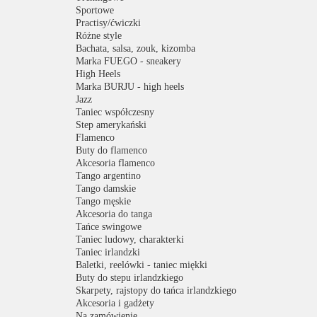
Sportowe
Practisy/ćwiczki
Różne style
Bachata, salsa, zouk, kizomba
Marka FUEGO - sneakery
High Heels
Marka BURJU - high heels
Jazz
Taniec współczesny
Step amerykański
Flamenco
Buty do flamenco
Akcesoria flamenco
Tango argentino
Tango damskie
Tango męskie
Akcesoria do tanga
Tańce swingowe
Taniec ludowy, charakterki
Taniec irlandzki
Baletki, reelówki - taniec miękki
Buty do stepu irlandzkiego
Skarpety, rajstopy do tańca irlandzkiego
Akcesoria i gadżety
Na zamówienie