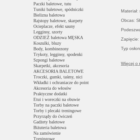
Paczki baletowe, tutu
Tuniki baletowe, spódniczki
Materiał:
Bielizna baletowa
Obcas: Sl
Rajstopy baletowe, skarpety
Ocieplacze, efekt sauny
Podeszwa
Legginsy, szorty
ODZIEŻ baletowa MĘSKA
Zapięcie:
Koszulki, bluzy
Typ osłon
Body, kombinezony
Trykoty, legginsy, spodenki
Szpongi baletowe
Więcej o
Skarpetki, akcesoria
AKCESORIA BALETOWE
Troczki, gumki, taśmy, nici
Wkładki i ochraniacze do point
Akcesoria do włosów
Praktyczne dodatki
Etui i woreczki na obuwie
Torby na paczki baletowe
Torby i plecaki treningowe
Przyrządy do ćwiczeń
Gadżety baletowe
Biżuteria baletowa
Na zamówienie
Treningowe