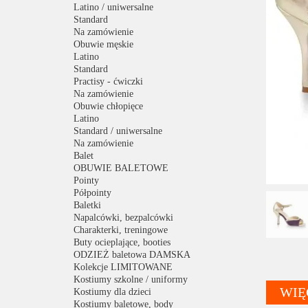
Latino / uniwersalne
Standard
Na zamówienie
Obuwie męskie
Latino
Standard
Practisy - ćwiczki
Na zamówienie
Obuwie chłopięce
Latino
Standard / uniwersalne
Na zamówienie
Balet
OBUWIE BALETOWE
Pointy
Półpointy
Baletki
Napalcówki, bezpalcówki
Charakterki, treningowe
Buty ocieplające, booties
ODZIEŻ baletowa DAMSKA
Kolekcje LIMITOWANE
Kostiumy szkolne / uniformy
WIĘ
Kostiumy dla dzieci
Kostiumy baletowe, body