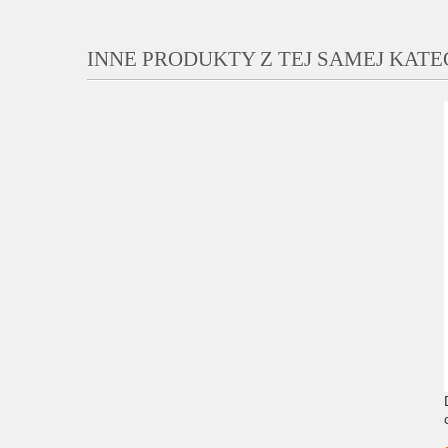
INNE PRODUKTY Z TEJ SAMEJ KATE
e Naturals model 406S
Dance Naturals model 10A
wony
od
753,00 zł