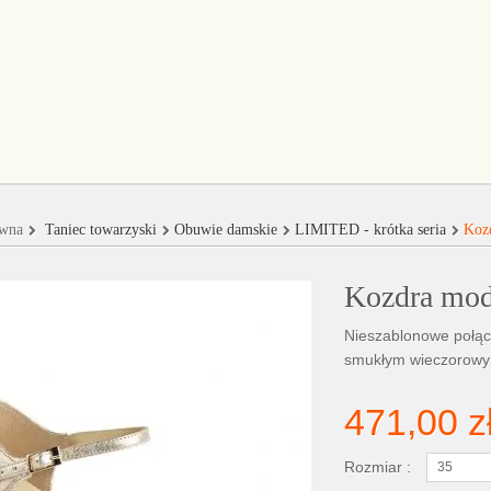
ówna
Taniec towarzyski
Obuwie damskie
LIMITED - krótka seria
Koz
Kozdra mod
Nieszablonowe połącze
smukłym wieczorowym
471,00 z
Rozmiar :
35