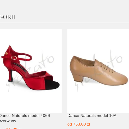
GORII
Dance Naturals model 406S
Dance Naturals model 10A
czerwony
od
753,00 zł