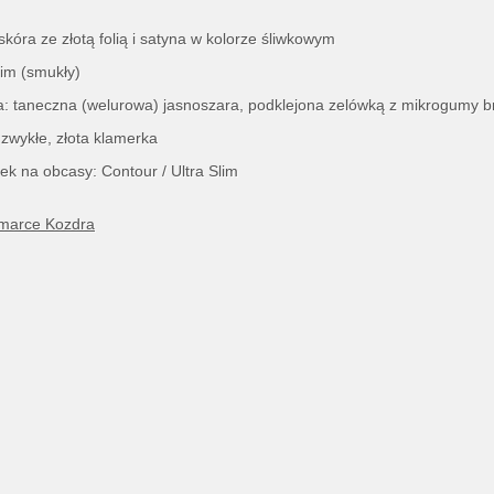
 skóra ze złotą folią i satyna w kolorze śliwkowym
im (smukły)
: taneczna (welurowa) jasnoszara, podklejona zelówką z mikrogumy b
 zwykłe, złota klamerka
ek na obcasy: Contour / Ultra Slim
 marce Kozdra