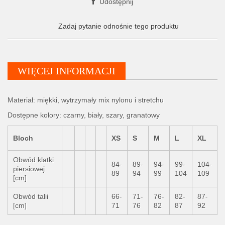
Udostępnij
Zadaj pytanie odnośnie tego produktu
WIĘCEJ INFORMACJI
Materiał: miękki, wytrzymały mix nylonu i stretchu
Dostępne kolory: czarny, biały, szary, granatowy
Bloch
XS
S
M
L
XL
Obwód klatki
84-
89-
94-
99-
104-
piersiowej
89
94
99
104
109
[cm]
Obwód talii
66-
71-
76-
82-
87-
[cm]
71
76
82
87
92