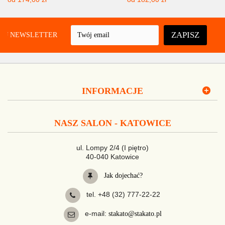
ZAPISZ
UJ NEWSLETTER
INFORMACJE
NASZ SALON - KATOWICE
ul. Lompy 2/4 (I piętro)
40-040 Katowice
Jak dojechać?
tel. +48 (32) 777-22-22
e-mail:
stakato@stakato.pl