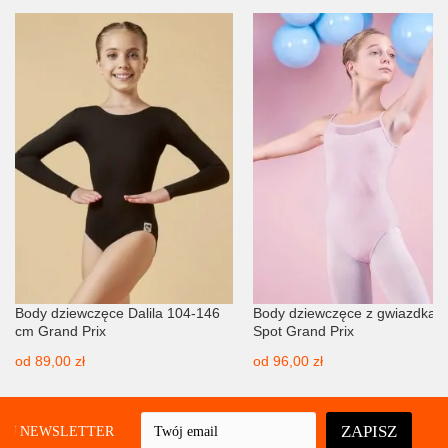
Body dziewczęce Dalila 104-146
Body dziewczęce z gwiazdkam
cm Grand Prix
Spot Grand Prix
od
89,00 zł
od
96,00 zł
ZAPISZ
UJ NEWSLETTER