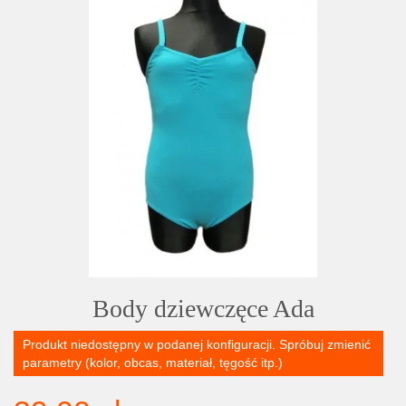
Body dziewczęce Ada
Produkt niedostępny w podanej konfiguracji. Spróbuj zmienić
parametry (kolor, obcas, materiał, tęgość itp.)