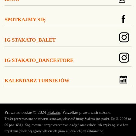
SPOTKAJMY SIĘ
IG STAKATO_BALET
IG STAKATO_DANCESTORE
KALENDARZ TURNIEJÓW
Prawa autorskie © 2024
Stakato
. Wszelkie prawa zastrzeżone.
Treści prezentowane w serwisie stanowią własność firmy Stakato (na podst. Dz.U. 2006 nr
90 poz. 631). Kopiowanie i rozpowszechnianie zdjęć oraz całości lub części opisów bez
uzyskania pisemnej zgody właściciela praw autorskich jest zabronione.