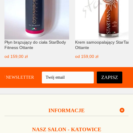
Płyn brązujący do ciała StarBody
Krem samoopalający StarTann
Fitness Ottante
Ottante
od
159,00 zł
od
159,00 zł
ZAPISZ
UJ NEWSLETTER
INFORMACJE
NASZ SALON - KATOWICE