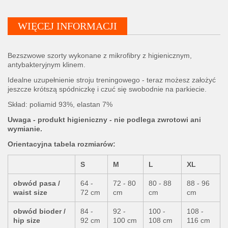
WIĘCEJ INFORMACJI
Bezszwowe szorty wykonane z mikrofibry z higienicznym,
antybakteryjnym klinem.
Idealne uzupełnienie stroju treningowego - teraz możesz założyć
jeszcze krótszą spódniczkę i czuć się swobodnie na parkiecie.
Skład: poliamid 93%, elastan 7%
Uwaga - produkt higieniczny - nie podlega zwrotowi ani
wymianie.
Orientacyjna tabela rozmiarów:
S
M
L
XL
obwód pasa /
64 -
72 - 80
80 - 88
88 - 96
waist size
72 cm
cm
cm
cm
obwód bioder /
84 -
92 -
100 -
108 -
hip size
92 cm
100 cm
108 cm
116 cm