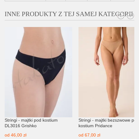
INNE PRODUKTY Z TEJ SAMEJ KATEGORII
Stringi - majtki pod kostium
Stringi - majtki bezszwowe pod
DL3016 Grishko
kostium Pridance
od
46,00 zł
od
67,00 zł