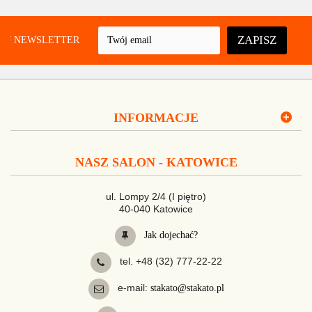
ZAPISZ
UJ NEWSLETTER
INFORMACJE
NASZ SALON - KATOWICE
ul. Lompy 2/4 (I piętro)
40-040 Katowice
Jak dojechać?
tel. +48 (32) 777-22-22
e-mail:
stakato@stakato.pl