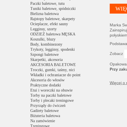
Paczki baletowe, tutu
WIĘ
Tuniki baletowe, spódniczki
Bielizna baletowa
Rajstopy baletowe, skarpety
Ocieplacze, efekt sauny
Marka Swa
Legginsy, szorty
Zainspiru
ODZIEŻ baletowa MĘSKA
połyskiem
Koszulki, bluzy
Podstawa 
Body, kombinezony
Trykoty, legginsy, spodenki
Zobacz
Szpongi baletowe
Skarpetki, akcesoria
Opakowani
AKCESORIA BALETOWE
Przy zak
Troczki, gumki, taśmy, nici
Wkładki i ochraniacze do point
Akcesoria do włosów
Więcej o
Praktyczne dodatki
Etui i woreczki na obuwie
Torby na paczki baletowe
Torby i plecaki treningowe
Przyrządy do ćwiczeń
Gadżety baletowe
Biżuteria baletowa
Na zamówienie
Treningowe