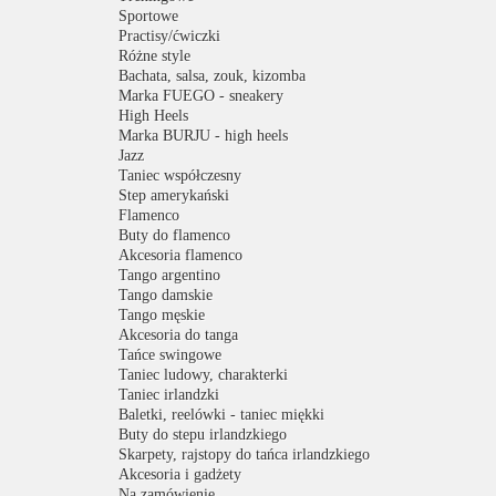
Sportowe
Practisy/ćwiczki
Różne style
Bachata, salsa, zouk, kizomba
Marka FUEGO - sneakery
High Heels
Marka BURJU - high heels
Jazz
Taniec współczesny
Step amerykański
Flamenco
Buty do flamenco
Akcesoria flamenco
Tango argentino
Tango damskie
Tango męskie
Akcesoria do tanga
Tańce swingowe
Taniec ludowy, charakterki
Taniec irlandzki
Baletki, reelówki - taniec miękki
Buty do stepu irlandzkiego
Skarpety, rajstopy do tańca irlandzkiego
Akcesoria i gadżety
Na zamówienie