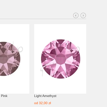
 Pink
Light Amethyst
Amethyst
od
32,00 zł
od
24,00 z