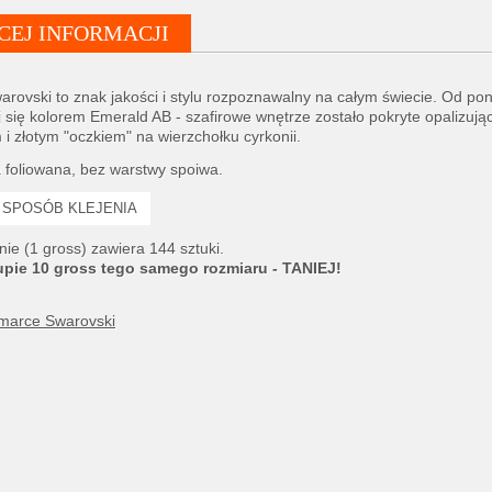
CEJ INFORMACJI
rovski to znak jakości i stylu rozpoznawalny na całym świecie. Od pon
j się kolorem Emerald AB - szafirowe wnętrze zostało pokryte opalizuj
 i złotym "oczkiem" na wierzchołku cyrkonii.
foliowana, bez warstwy spoiwa.
SPOSÓB KLEJENIA
e (1 gross) zawiera 144 sztuki.
upie 10 gross tego samego rozmiaru - TANIEJ!
 marce Swarovski