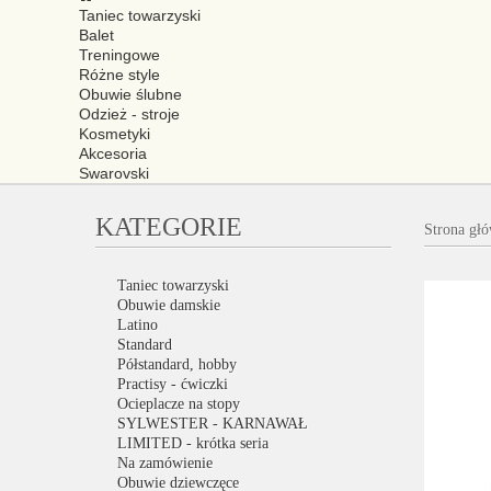
Taniec towarzyski
Balet
Treningowe
Różne style
Obuwie ślubne
Odzież - stroje
Kosmetyki
Akcesoria
Swarovski
KATEGORIE
Strona gł
Taniec towarzyski
Obuwie damskie
Latino
Standard
Półstandard, hobby
Practisy - ćwiczki
Ocieplacze na stopy
SYLWESTER - KARNAWAŁ
LIMITED - krótka seria
Na zamówienie
Obuwie dziewczęce