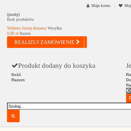
Moje konto
Moj
(pusty)
Brak produktów
Wybierz formę dostawy
Wysyłka
0,00 zł
Razem
REALIZUJ ZAMÓWIENIE
Produkt dodany do koszyka
J
Ilość
Ra
Razem
D
R