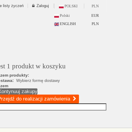
e listy życzeń
Zaloguj
POLSKI
PLN
Polski
EUR
ENGLISH
PLN
est 1 produkt w koszyku
zem produkty:
ostawa:
Wybierz formę dostawy
azem
Kontynuuj zakupy
Przejdź do realizacji zamówienia