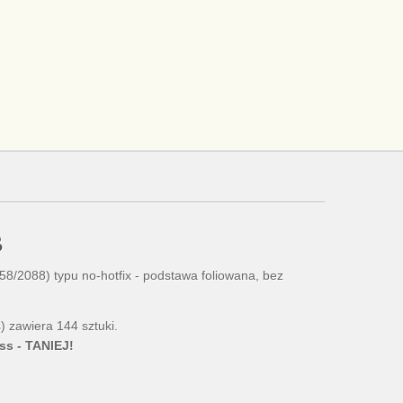
B
058/2088) typu no-hotfix - podstawa foliowana, bez
 zawiera 144 sztuki.
ss - TANIEJ!