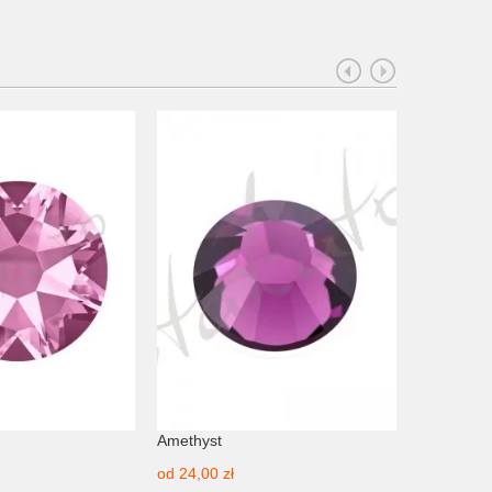
Amethyst
Purple Vel
od
24,00 zł
od
32,00 z