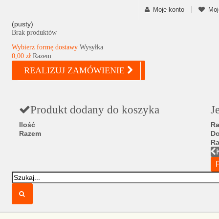
Moje konto
Moj
(pusty)
Brak produktów
Wybierz formę dostawy
Wysyłka
0,00 zł
Razem
REALIZUJ ZAMÓWIENIE
Produkt dodany do koszyka
J
Ilość
Ra
Razem
D
R