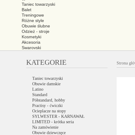
Taniec towarzyski
Balet
Treningowe
Różne style
Obuwie ślubne
Odzież - stroje
Kosmetyki
Akcesoria
Swarovski
KATEGORIE
Strona gł
Taniec towarzyski
Obuwie damskie
Latino
Standard
Półstandard, hobby
Practisy - ćwiczki
Ocieplacze na stopy
SYLWESTER - KARNAWAŁ
LIMITED - krótka seria
Na zamówienie
Obuwie dziewczęce