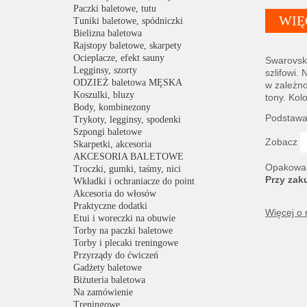
Paczki baletowe, tutu
WIĘ
Tuniki baletowe, spódniczki
Bielizna baletowa
Rajstopy baletowe, skarpety
Ocieplacze, efekt sauny
Swarovsk
Legginsy, szorty
szlifowi.
ODZIEŻ baletowa MĘSKA
w zależno
Koszulki, bluzy
tony. Kol
Body, kombinezony
Podstawa 
Trykoty, legginsy, spodenki
Szpongi baletowe
Zobacz
Skarpetki, akcesoria
AKCESORIA BALETOWE
Opakowani
Troczki, gumki, taśmy, nici
Przy zak
Wkładki i ochraniacze do point
Akcesoria do włosów
Praktyczne dodatki
Więcej o
Etui i woreczki na obuwie
Torby na paczki baletowe
Torby i plecaki treningowe
Przyrządy do ćwiczeń
Gadżety baletowe
Biżuteria baletowa
Na zamówienie
Treningowe