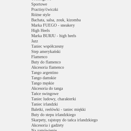
Sportowe
Practisy/ćwiczki
Różne style
Bachata, salsa, zouk, kizomba
Marka FUEGO - sneakery
High Heels
Marka BURJU - high heels
Jazz
Taniec współczesny
Step amerykański
Flamenco
Buty do flamenco
Akcesoria flamenco
Tango argentino
Tango damskie
Tango męskie
Akcesoria do tanga
Tańce swingowe
Taniec ludowy, charakterki
Taniec irlandzki
Baletki, reelówki - taniec miękki
Buty do stepu irlandzkiego
Skarpety, rajstopy do tańca irlandzkiego
Akcesoria i gadżety
Na zamówienie