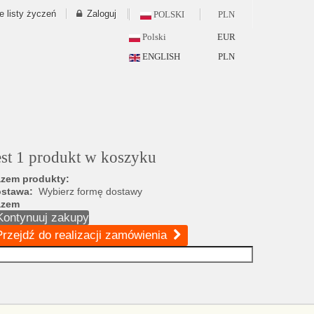
e listy życzeń
Zaloguj
POLSKI
PLN
Polski
EUR
ENGLISH
PLN
est 1 produkt w koszyku
zem produkty:
ostawa:
Wybierz formę dostawy
azem
Kontynuuj zakupy
Przejdź do realizacji zamówienia