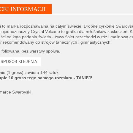
CEJ INFORMACJI
i to marka rozpoznawalna na całym świecie. Drobne cyrkonie Swarovs
 Niejednoznaczny Crystal Volcano to gratka dla miłośników zaskoczeń. 
ści od kąta padania światła - żywy fiolet przechodzi w róż i malinową 
or rekomendowany do strojów tanecznych i gimnastycznych.
foliowana, bez warstwy spoiwa.
SPOSÓB KLEJENIA
e (1 gross) zawiera 144 sztuki.
upie 10 gross tego samego rozmiaru - TANIEJ!
 marce Swarovski