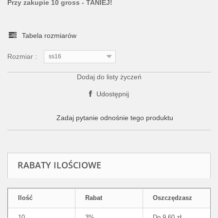
Przy zakupie 10 gross - TANIEJ!
Tabela rozmiarów
Rozmiar :
ss16
Dodaj do listy życzeń
Udostępnij
Zadaj pytanie odnośnie tego produktu
RABATY ILOŚCIOWE
Ilość
Rabat
Oszczędzasz
10
3%
Do 9,60 zł