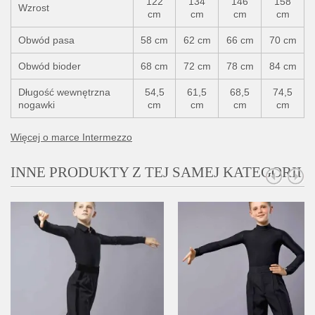
122
134
146
158
Wzrost
cm
cm
cm
cm
Obwód pasa
58 cm
62 cm
66 cm
70 cm
Obwód bioder
68 cm
72 cm
78 cm
84 cm
Długość wewnętrzna
54,5
61,5
68,5
74,5
nogawki
cm
cm
cm
cm
Więcej o marce Intermezzo
INNE PRODUKTY Z TEJ SAMEJ KATEGORII