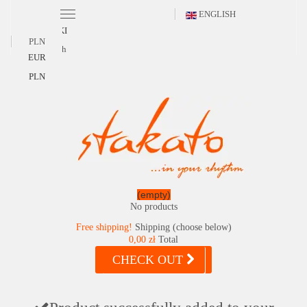
ENGLISH
POLSKI
PLN
English
EUR
PLN
(empty)
No products
Free shipping!
Shipping (choose below)
0,00 zł
Total
CHECK OUT