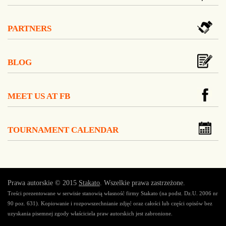
PARTNERS
BLOG
MEET US AT FB
TOURNAMENT CALENDAR
Prawa autorskie © 2015
Stakato
. Wszelkie prawa zastrzeżone.
Treści prezentowane w serwisie stanowią własność firmy Stakato (na podst. Dz.U. 2006 nr
90 poz. 631). Kopiowanie i rozpowszechnianie zdjęć oraz całości lub części opisów bez
uzyskania pisemnej zgody właściciela praw autorskich jest zabronione.