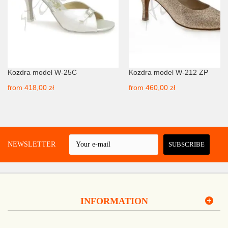
Kozdra model W-25C
Kozdra model W-212 ZP
from
418,00 zł
from
460,00 zł
 A NEWSLETTER
SUBSCRIBE
INFORMATION