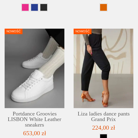
NOWOŚĆ
NOWOŚĆ
DETAILS
ADD TO WISHLIST
Portdance Groovies
Liza ladies dance pants
LISBON White Leather
Grand Prix
sneakers
224,00 zł
653,00 zł