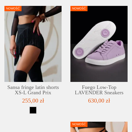
NOWOŚĆ
NOWOŚĆ
DETAILS
ADD TO WISHLIST
Sansa fringe latin shorts
Fuego Low-Top
XS-L Grand Prix
LAVENDER Sneakers
255,00 zł
630,00 zł
NOWOŚĆ