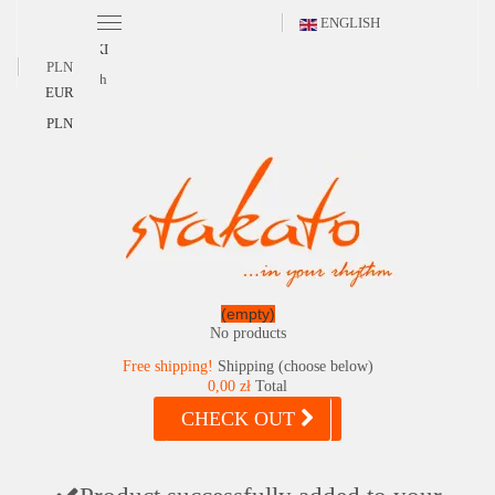
ENGLISH
POLSKI
PLN
English
EUR
PLN
(empty)
No products
Free shipping!
Shipping (choose below)
0,00 zł
Total
CHECK OUT