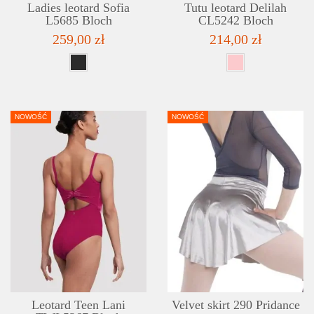
Ladies leotard Sofia
Tutu leotard Delilah
L5685 Bloch
CL5242 Bloch
259,00 zł
214,00 zł
NOWOŚĆ
NOWOŚĆ
DETAILS
ADD TO WISHLIST
Leotard Teen Lani
Velvet skirt 290 Pridance