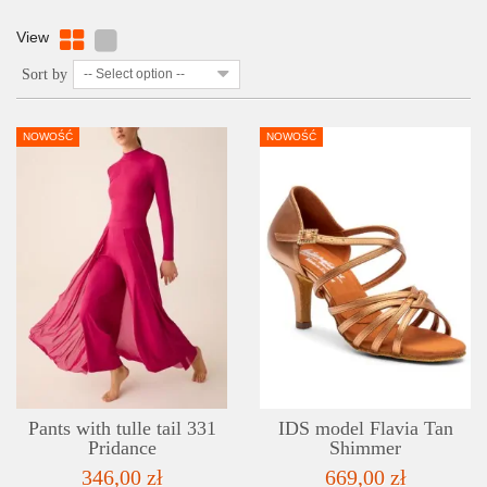
View
Sort by
-- Select option --
NOWOŚĆ
NOWOŚĆ
DETAILS
ADD TO WISHLIST
Pants with tulle tail 331
IDS model Flavia Tan
Pridance
Shimmer
346,00 zł
669,00 zł