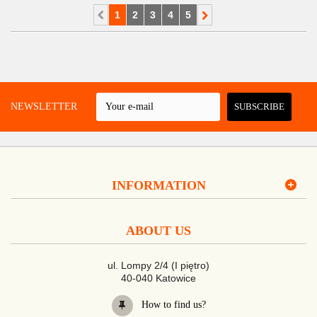
1
2
3
4
5
 A NEWSLETTER
SUBSCRIBE
INFORMATION
ABOUT US
ul. Lompy 2/4 (I piętro)
40-040 Katowice
How to find us?