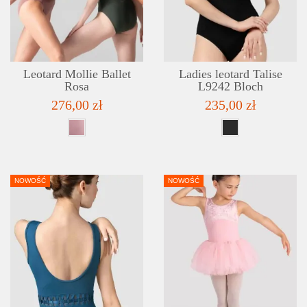
ADD TO WISHLIST
Leotard Mollie Ballet
Ladies leotard Talise
Rosa
L9242 Bloch
276,00 zł
235,00 zł
NOWOŚĆ
NOWOŚĆ
DETAILS
ADD TO WISHLIST