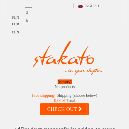
ENGLISH
POLSKI
PLN
English
EUR
PLN
(empty)
No products
Free shipping!
Shipping (choose below)
0,00 zł
Total
CHECK OUT