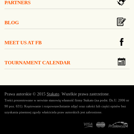
PARTNERS
BLOG
MEET US AT FB
TOURNAMENT CALENDAR
Prawa autorskie © 2015
Stakato
. Wszelkie prawa zastrzeżone.
Treści prezentowane w serwisie stanowią własność firmy Stakato (na podst. Dz.U. 2006 nr
90 poz. 631). Kopiowanie i rozpowszechnianie zdjęć oraz całości lub części opisów bez
uzyskania pisemnej zgody właściciela praw autorskich jest zabronione.