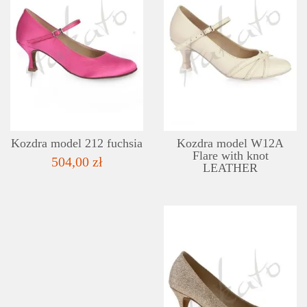
DETAILS
ADD TO WISHLIST
Kozdra model 212 fuchsia
Kozdra model W12A
Flare with knot
504,00 zł
LEATHER