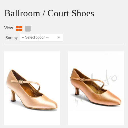
Ballroom / Court Shoes
View
-- Select option --
Sort by
DETAILS
ADD TO WISHLIST